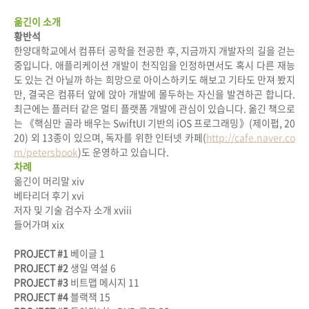
옮긴이 소개
황반석
한양대학교에서 컴퓨터 공학을 전공한 후
,
지금까지 개발자의 길을 걷는
중입니다
.
애플리케이션 개발이 천직임을 인정하면서도 혹시 다른 재능
도 있는 건 아닐까 하는 희망으로 아이스하키도 해보고 기타도 만져 봤지
만
,
결국은 컴퓨터 앞에 앉아 개발에 몰두하는 자신을 발견하곤 합니다
.
최근에는 플러터 같은 멀티 플랫폼 개발에 관심이 있습니다
.
옮긴 책으로
는 《핵심만 골라 배우는
Swi
ft
UI
기반의
iOS
프로그래밍》
(
제이펍
, 20
20)
외
13
종이 있으며
,
독자를 위한 인터넷 카페
(
http://cafe.naver.co
m/petersbook
)
도 운영하고 있습니다
.
차례
옮긴이 머리말 xiv
베타리더 후기 xvi
저자 및 기술 검수자 소개 xviii
들어가며 xix
PROJECT #1
베이글 1
PROJECT #2
생일 역설 6
PROJECT #3
비트맵 메시지 11
PROJECT #4
블랙잭 15