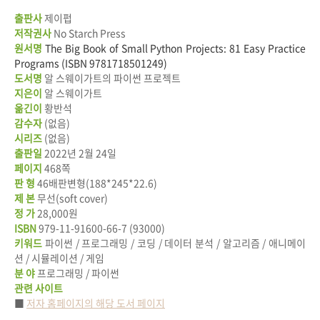
출판사
제이펍
저작권사
No Starch Press
원서명
The Big Book of Small Python Projects: 81 Easy Practice
Programs
(ISBN 9781718501249)
도서명
알 스웨이가트의 파이썬 프로젝트
지은이
알 스웨이가트
옮긴이
황반석
감수자
(없음)
시리즈
(없음)
출판일
2022년 2월 24일
페이지
468쪽
판 형
46
배판변형
(188*245*22.6)
제 본
무선(soft cover)
정 가
28,000원
ISBN
979-11-91600-66-7 (93000)
키워드
파이썬
/
프로그래밍
/
코딩
/
데이터 분석
/
알고리즘
/
애니메이
션
/
시뮬레이션
/
게임
분 야
프로그래밍
/
파이썬
관련 사이트
■
저자 홈페이지의 해당 도서 페이지