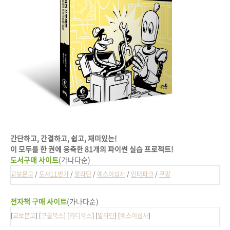
간단하고, 간결하고, 쉽고, 재미있는!
이 모두를 한 권에 응축한 81개의 파이썬 실습 프로젝트!
도서구매 사이트
(가나다순)
교보문고
/
도서11번가
/
알라딘
/
예스이십사
/
인터파크
/
쿠팡
전자책 구매 사이트
(가나다순)
[
교보문고
] [
구글북스
] [
리디북스
] [
알라딘
] [
예스이십사
]