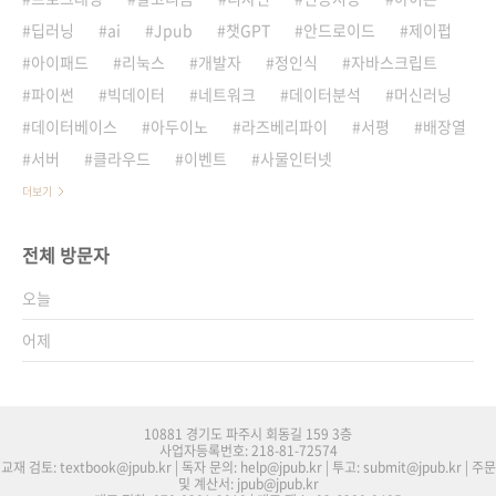
딥러닝
ai
Jpub
챗GPT
안드로이드
제이펍
아이패드
리눅스
개발자
정인식
자바스크립트
파이썬
빅데이터
네트워크
데이터분석
머신러닝
데이터베이스
아두이노
라즈베리파이
서평
배장열
서버
클라우드
이벤트
사물인터넷
더보기
전체 방문자
오늘
어제
10881 경기도 파주시 회동길 159 3층
사업자등록번호: 218-81-72574
교재 검토: textbook@jpub.kr | 독자 문의: help@jpub.kr | 투고: submit@jpub.kr | 주문
및 계산서: jpub@jpub.kr