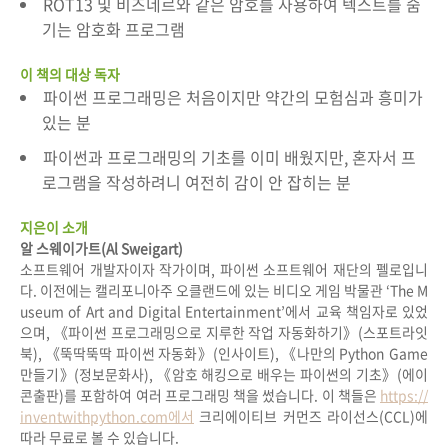
ROT13 및 비즈네르와 같은 암호를 사용하여 텍스트를 숨
기는 암호화 프로그램
이 책의 대상 독자
파이썬 프로그래밍은 처음이지만 약간의 모험심과 흥미가
있는 분
파이썬과 프로그래밍의 기초를 이미 배웠지만, 혼자서 프
로그램을 작성하려니 여전히 감이 안 잡히는 분
지은이 소개
알 스웨이가트(Al Sweigart)
소프트웨어 개발자이자 작가이며, 파이썬 소프트웨어 재단의 펠로입니
다. 이전에는 캘리포니아주 오클랜드에 있는 비디오 게임 박물관 ‘The M
useum of Art and Digital Entertainment’에서 교육 책임자로 있었
으며, 《파이썬 프로그래밍으로 지루한 작업 자동화하기》(스포트라잇
북), 《뚝딱뚝딱 파이썬 자동화》(인사이트), 《나만의 Python Game
만들기》(정보문화사), 《암호 해킹으로 배우는 파이썬의 기초》(에이
콘출판)를 포함하여 여러 프로그래밍 책을 썼습니다. 이 책들은
https://
inventwithpython.com에서
크리에이티브 커먼즈 라이선스(CCL)에
따라 무료로 볼 수 있습니다.