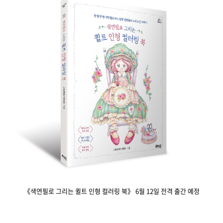
《색연필로 그리는 퀼트 인형 컬러링 북》 6월 12일 전격 출간 예정