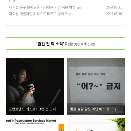
S
(2)
디지털 문구 브랜드를 시작하는 가장 쉬운 방법
2024.05.21
(0)
파이썬 개발자인데 러스트 배우고 싶어요
2024.05.16
(0)
'출간 전 책 소식'
Related Articles
프런트엔드 테스트? 그런 건 도시전설이지~
별로 놀랄 일도 아닌 에러에 "어?~" 금지