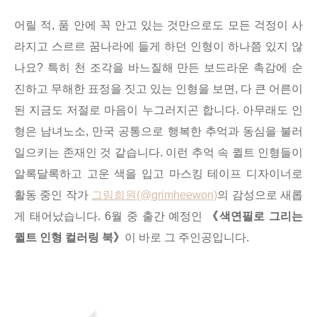
어릴 적, 품 안에 꼭 안고 있는 것만으로도 모든 걱정이 사
라지고 스르르 꿈나라에 들게 하던 인형이 하나쯤 있지 않
나요? 특히
천 조각을 바느질해 만든 보드라운 촉감에 순
진하고 무해한 표정을 짓고 있는 인형을 보면, 다 큰 어른이
된 지금도 저절로 마음이 누그러지곤 합니다. 아무래도 인
형은 남녀노소, 만국 공통으로 행복한 추억과 동심을 불러
일으키는 존재인 것 같습니다. 이런 추억 속 퀼트 인형들이
알록달록하고 고운 색을 입고 마스킹 테이프 디자이너로
활동 중인 작가
그림희원(@grimheewon)
의 감성으로 새롭
게 태어났습니다. 6월 중 출간 예정인
《색연필로 그리는
퀼트 인형 컬러링 북》
이 바로 그 주인공입니다.