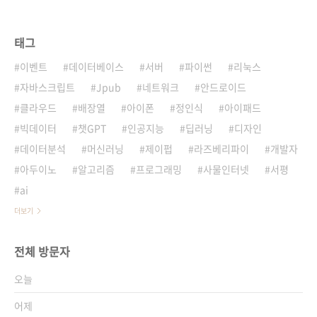
태그
이벤트
데이터베이스
서버
파이썬
리눅스
자바스크립트
Jpub
네트워크
안드로이드
클라우드
배장열
아이폰
정인식
아이패드
빅데이터
챗GPT
인공지능
딥러닝
디자인
데이터분석
머신러닝
제이펍
라즈베리파이
개발자
아두이노
알고리즘
프로그래밍
사물인터넷
서평
ai
더보기
전체 방문자
오늘
어제