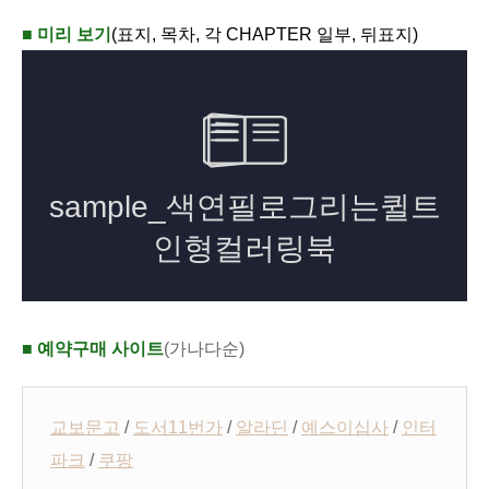
■ 미리 보기
(표지, 목차, 각 CHAPTER 일부, 뒤표지)
■ 예약구매 사이트
(가나다순)
교보문고
/
도서11번가
/
알라딘
/
예스이십사
/
인터
파크
/
쿠팡