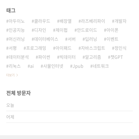
태그
아두이노
클라우드
배장열
라즈베리파이
개발자
인공지능
디자인
제이펍
안드로이드
아이폰
머신러닝
데이터베이스
서버
딥러닝
이벤트
서평
프로그래밍
아이패드
자바스크립트
정인식
데이터분석
파이썬
빅데이터
알고리즘
챗GPT
리눅스
ai
사물인터넷
Jpub
네트워크
더보기
전체 방문자
오늘
어제