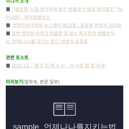
미디어 소개
■
"'법알못' 시절 생각하며 필수 법률상식 쉽게 정리했죠" [fn
이사람] - 파이낸셜뉴스
■
법학전문대학원 뉴스레터 제13호 - 윤종훈 변호사 인터뷰
■
알면 천만원 아끼고 억울한 일 없는 최소한의 법률상식
⚖️ (언제나 나를 지키는 법!) | 변호사 윤종훈
관련 포스트
■
2025.3.6 - [출간 전 책 소식] - 저 사람 법 좀 아네!
미리보기
(앞부속, 본문 일부)