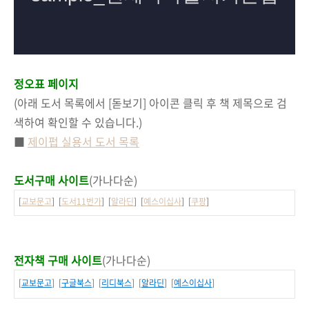
정오표 페이지
(아래 도서 목록에서 [돋보기] 아이콘 클릭 후 책 제목으로 검
색하여 확인할 수 있습니다.)
■
제이펍 실용서 도서 목록
도서구매 사이트
(가나다순)
[
교보문고
] [
도서11번가
] [
알라딘
] [
예스이십사
] [
쿠팡
]
전자책 구매 사이트
(가나다순)
[
교보문고
] [
구글북스
] [
리디북스
] [
알라딘
] [
예스이십사
]