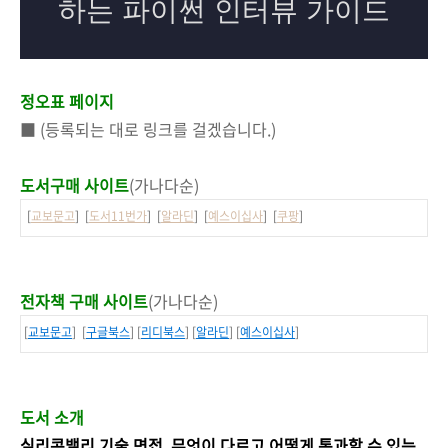
정오표 페이지
■ (등록되는 대로 링크를 걸겠습니다.)
도서구매 사이트
(가나다순)
[
교보문고
] [
도서11번가
] [
알라딘
] [
예스이십사
] [
쿠팡
]
전자책 구매 사이트
(가나다순)
[
교보문고
] [
구글북스
] [
리디북스
] [
알라딘
] [
예스이십사
]
도서 소개
실리콘밸리 기술 면접, 무엇이 다르고 어떻게 통과할 수 있는