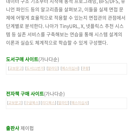
데이터 구조 기초부터 시작해 동적 프로그래밍, BFS/DFS, 유
니언 파인드 등의 알고리즘을 살펴보고, 이들을 실제 면접 문
제에 어떻게 효율적으로 적용할 수 있는지 면접관의 관점에서
단계별로 분석한다. 나아가 TinyURL, X, 넷플릭스 추천 시스
템 등 실존 서비스를 구축해보는 연습을 통해 시스템 설계의
이론과 실습도 체계적으로 학습할 수 있게 구성했다.
도서구매 사이트
(가나다순)
[
교보문고
] [
도서11번가
] [
알라딘
] [
예스이십사
] [
쿠팡
]
전자책 구매 사이트
(가나다순)
[
교보문고
] [
구글북스
] [
리디북스
] [
알라딘
] [
예스이십사
]
출판사
제이펍