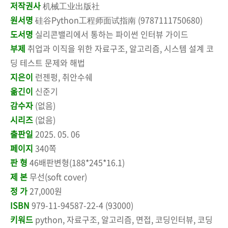
저작권사
机械工业出版社
원서명
硅谷Python工程师面试指南 (9787111750680)
도서명
실리콘밸리에서 통하는 파이썬 인터뷰 가이드
부제
취업과 이직을 위한 자료구조, 알고리즘, 시스템 설계 코
딩 테스트 문제와 해법
지은이
런젠펑, 취안수쉐
옮긴이
신준기
감수자
(없음)
시리즈
(없음)
출판일
2025. 05. 06
페이지
340쪽
판 형
46배판변형(188*245*16.1)
제 본
무선(soft cover)
정 가
27,000원
ISBN
979-11-94587-22-4 (93000)
키워드
python, 자료구조, 알고리즘, 면접, 코딩인터뷰, 코딩