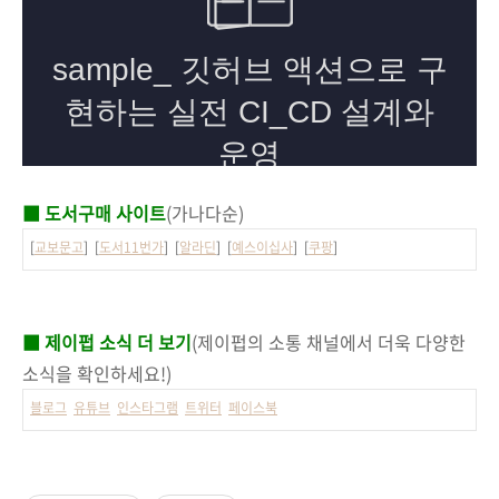
■ 도서구매 사이트
(가나다순)
[
교보문고
] [
도서11번가
] [
알라딘
] [
예스이십사
] [
쿠팡
]
■ 제이펍 소식 더 보기
(제이펍의 소통 채널에서 더욱 다양한
소식을 확인하세요!)
블로그
유튜브
인스타그램
트위터
페이스북