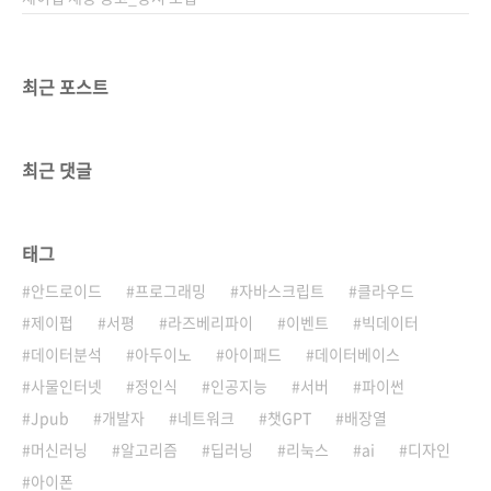
최근 포스트
최근 댓글
태그
안드로이드
프로그래밍
자바스크립트
클라우드
제이펍
서평
라즈베리파이
이벤트
빅데이터
데이터분석
아두이노
아이패드
데이터베이스
사물인터넷
정인식
인공지능
서버
파이썬
Jpub
개발자
네트워크
챗GPT
배장열
머신러닝
알고리즘
딥러닝
리눅스
ai
디자인
아이폰