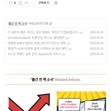
4
구독하기
'
출간 전 책 소식
' 카테고리의 다른 글
IT 실무자 생존 가이드, 당신 팀에도 '레이드'가 필요합니다
2025.06.26
(0)
terraform plan은 초록인데, 왜 나는 불안할까
2025.06.25
(0)
대화형 AI에서 일하는 AI로, MCP가 만드는 변화
2025.06.16
(0)
챗GPT+소라+브루로 쉽게 시작하는 AI 영상 제작
2025.05.29
(0)
러스트 백엔드 실무 감각, Axum으로 익히기
2025.05.29
(0)
'출간 전 책 소식'
Related Articles