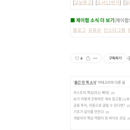
[
교보문고
] [
도서11번가
] [
알
■ 제이펍 소식 더 보기
(제이펍
블로그
유튜브
인스타그램
6
구독하기
'
출간 전 책 소식
' 카테고리의 다른 글
러스트의 핵심(또는 뼈대)
(0)
AI가 어떻게 진화하든 계속 참고할 LLM
금융 투자, 자동으로 굴릴 수 있다면?
(0
기초가 깊이를 만든다
(0)
개발자의 핵심 역량이 된 바이브 코딩
(0