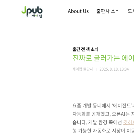
본문 바로가기
About Us
출판사 소식
도
출간 전 책 소식
진짜로 굴러가는 에
제이펍 출판사
2025. 8. 18. 13:34
요즘 개발 동네에서 ‘에이전트’
자동화를 공개했고, 오픈AI는
습니다.
개발 환경
쪽에선
깃허
행 가능한 자동화로 시장이 이