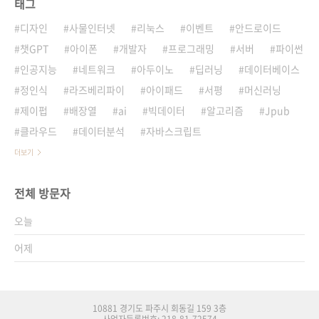
태그
디자인
사물인터넷
리눅스
이벤트
안드로이드
챗GPT
아이폰
개발자
프로그래밍
서버
파이썬
인공지능
네트워크
아두이노
딥러닝
데이터베이스
정인식
라즈베리파이
아이패드
서평
머신러닝
제이펍
배장열
ai
빅데이터
알고리즘
Jpub
클라우드
데이터분석
자바스크립트
더보기
전체 방문자
오늘
어제
10881 경기도 파주시 회동길 159 3층