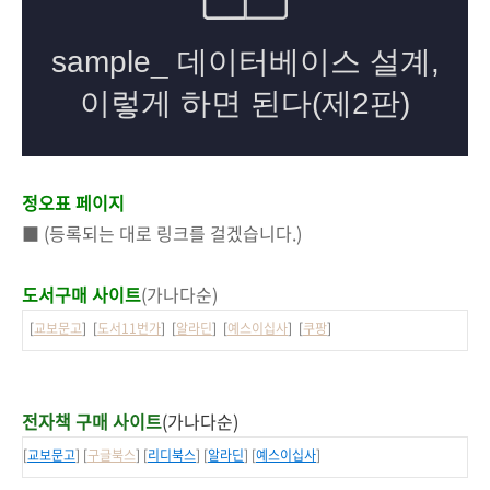
정오표 페이지
■ (등록되는 대로 링크를 걸겠습니다.)
도서구매 사이트
(가나다순)
[
교보문고
] [
도서11번가
] [
알라딘
] [
예스이십사
] [
쿠팡
]
전자책 구매 사이트
(가나다순)
[
교보문고
] [
구글북스
] [
리디북스
] [
알라딘
] [
예스이십사
]