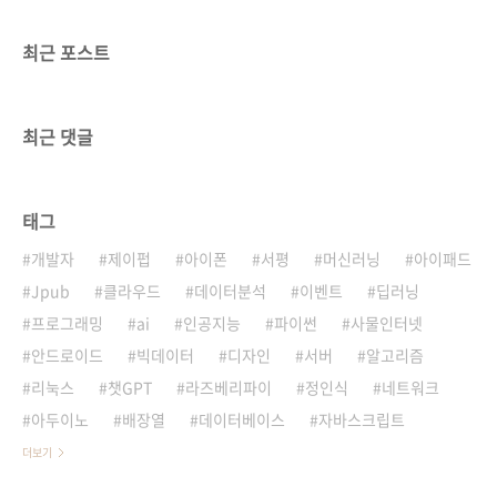
최근 포스트
최근 댓글
태그
개발자
제이펍
아이폰
서평
머신러닝
아이패드
Jpub
클라우드
데이터분석
이벤트
딥러닝
프로그래밍
ai
인공지능
파이썬
사물인터넷
안드로이드
빅데이터
디자인
서버
알고리즘
리눅스
챗GPT
라즈베리파이
정인식
네트워크
아두이노
배장열
데이터베이스
자바스크립트
더보기