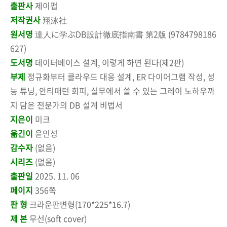
출판사
제이펍
저작권사
翔泳社
원서명
達人に学ぶDB設計徹底指南書 第2版 (9784798186
627)
도서명
데이터베이스 설계, 이렇게 하면 된다(제2판)
부제
정규화부터 클라우드 대응 설계, ER 다이어그램 작성, 성
능 튜닝, 안티패턴 회피, 실무에서 쓸 수 있는 그레이 노하우까
지 담은 전문가의 DB 설계 비법서
지은이
미크
옮긴이
윤인성
감수자
(없음)
시리즈
(없음)
출판일
2025. 11. 06
페이지
356쪽
판 형
크라운판변형(170*225*16.7)
제 본
무선(soft cover)