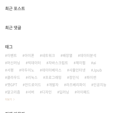
최근 포스트
최근 댓글
태그
이벤트
아이폰
네트워크
배장열
데이터분석
머신러닝
빅데이터
자바스크립트
제이펍
ai
서평
아두이노
데이터베이스
사물인터넷
Jpub
클라우드
리눅스
프로그래밍
정인식
파이썬
챗GPT
안드로이드
개발자
라즈베리파이
인공지능
알고리즘
서버
디자인
딥러닝
아이패드
더보기