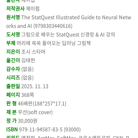
저작권사
제이펍
원서명
The StatQuest Illustrated Guide to Neural Netw
orks and AI (9798303440616)
도서명
그림으로 배우는 StatQuest 신경망 & AI 강의
부제
머리에 쏙쏙 들어오는 딥러닝 그림책
지은이
조시 스타머
옮긴이
김태헌
감수자
(없음)
시리즈
(없음)
출판일
2025. 11. 13
페이지
368쪽
판 형
46배판(188*257*17.1)
제 본
무선(soft cover)
정 가
30,000원
ISBN
979-11-94587-83-5 (93000)
키워드
역전파, ArgMax, SoftMax, 크로스엔트로피, CNN, R