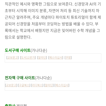
직관적인 예시와 명확한 그림으로 보여준다. 신경망과 AI의 기
초부터 시작해 이미지 분류, 자연어 처리 등 최신 기술까지 차
근차근 알려주며, 주요 개념마다 파이토치 튜토리얼이 함께 제
공되어 신경망을 처음부터 코딩하는 방법을 배울 수 있다. 부
록에서는 학교에서 배웠지만 지금은 잊어버린 수학 개념을 그
림으로 설명한다.
도서구매 사이트
(가나다순)
[
교보문고
] [
도서11번가
] [
알라딘
] [
예스이십사
] [
쿠팡
]
전자책 구매 사이트
(가나다순)
[
교보문고
] [
구글북스
] [
리디북스
] [
알라딘
] [
예스이십사
]
출판사
제이펍