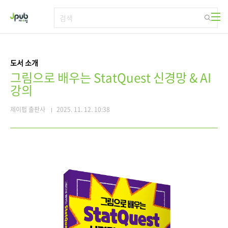
본문 바로가기
도서 소개
그림으로 배우는 StatQuest 신경망 & AI
강의
제이펍 출판사
2025. 11. 12. 10:38