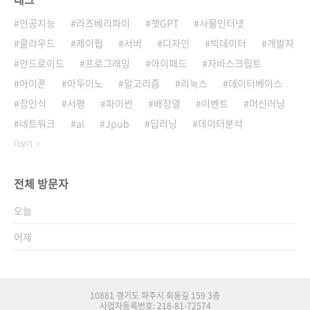
인공지능
라즈베리파이
챗GPT
사물인터넷
클라우드
제이펍
서버
디자인
빅데이터
개발자
안드로이드
프로그래밍
아이패드
자바스크립트
아이폰
아두이노
알고리즘
리눅스
데이터베이스
정인식
서평
파이썬
배장열
이벤트
머신러닝
네트워크
ai
Jpub
딥러닝
데이터분석
더보기
전체 방문자
오늘
어제
10881 경기도 파주시 회동길 159 3층
사업자등록번호: 218-81-72574