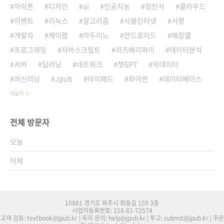
아이폰
디자인
ai
인공지능
정인식
클라우드
이벤트
리눅스
알고리즘
사물인터넷
서평
개발자
제이펍
아두이노
안드로이드
배장열
프로그래밍
자바스크립트
라즈베리파이
데이터분석
서버
딥러닝
네트워크
챗GPT
빅데이터
머신러닝
Jpub
아이패드
파이썬
데이터베이스
더보기
전체 방문자
오늘
어제
10881 경기도 파주시 회동길 159 3층
사업자등록번호: 218-81-72574
교재 검토: textbook@jpub.kr | 독자 문의: help@jpub.kr | 투고: submit@jpub.kr | 주문