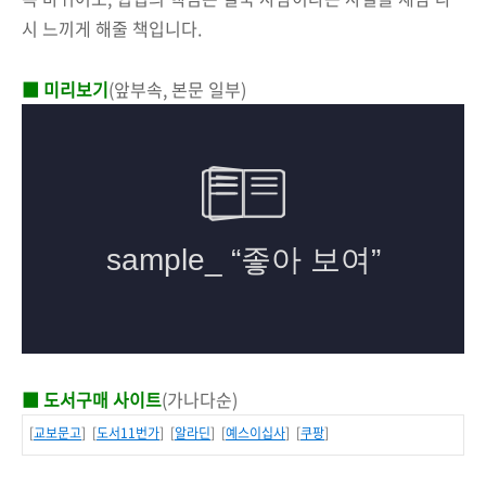
시 느끼게 해줄 책입니다.
■ 미리보기
(앞부속, 본문 일부)
■ 도서구매 사이트
(가나다순)
[
교보문고
] [
도서11번가
] [
알라딘
] [
예스이십사
] [
쿠팡
]