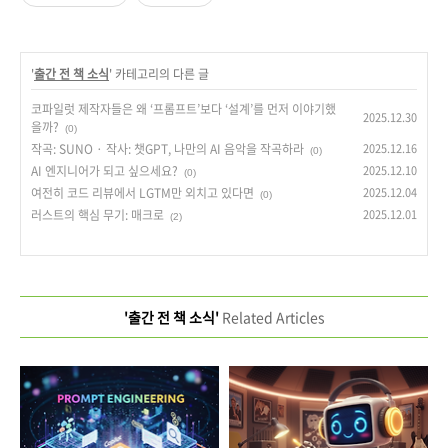
'
출간 전 책 소식
' 카테고리의 다른 글
코파일럿 제작자들은 왜 ‘프롬프트’보다 ‘설계’를 먼저 이야기했
2025.12.30
을까?
(0)
작곡: SUNO · 작사: 챗GPT, 나만의 AI 음악을 작곡하라
2025.12.16
(0)
AI 엔지니어가 되고 싶으세요?
2025.12.10
(0)
여전히 코드 리뷰에서 LGTM만 외치고 있다면
2025.12.04
(0)
러스트의 핵심 무기: 매크로
2025.12.01
(2)
'출간 전 책 소식'
Related Articles