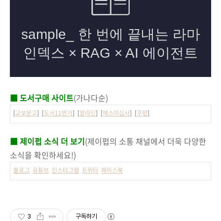
■ 도서구매 사이트
(가나다순)
[
교보문고
] [
도서11번가
] [
알라딘
] [
예스이십사
] [
쿠팡
]
■ 제이펍 소식 더 보기
(제이펍의 소통 채널에서 더욱 다양한
소식을 확인하세요!)
블로그
유튜브
인스타그램
트위터
페이스북
3
구독하기