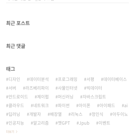
최근 포스트
최근 댓글
태그
디자인
데이터분석
프로그래밍
서평
데이터베이스
서버
라즈베리파이
사물인터넷
빅데이터
안드로이드
제이펍
머신러닝
자바스크립트
클라우드
네트워크
파이썬
아이폰
아이패드
ai
딥러닝
개발자
배장열
리눅스
정인식
아두이노
인공지능
알고리즘
챗GPT
Jpub
이벤트
더보기