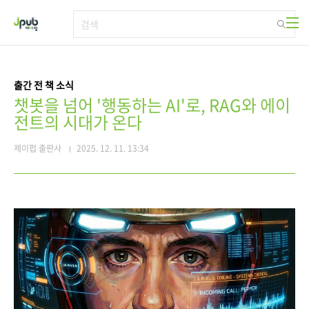
본문 바로가기
출간 전 책 소식
챗봇을 넘어 '행동하는 AI'로, RAG와 에이
전트의 시대가 온다
제이펍 출판사
2025. 12. 11. 13:34