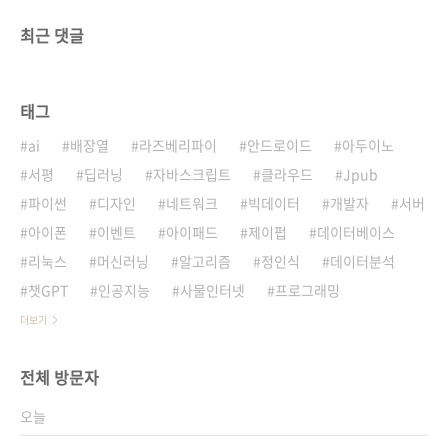
최근 댓글
태그
ai
배장열
라즈베리파이
안드로이드
아두이노
서평
딥러닝
자바스크립트
클라우드
Jpub
파이썬
디자인
네트워크
빅데이터
개발자
서버
아이폰
이벤트
아이패드
제이펍
데이터베이스
리눅스
머신러닝
알고리즘
정인식
데이터분석
챗GPT
인공지능
사물인터넷
프로그래밍
더보기
전체 방문자
오늘