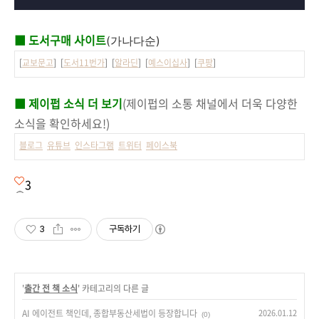
■ 도서구매 사이트
(가나다순)
[
교보문고
] [
도서11번가
] [
알라딘
] [
예스이십사
] [
쿠팡
]
■ 제이펍 소식 더 보기
(제이펍의 소통 채널에서 더욱 다양한
소식을 확인하세요!)
블로그
유튜브
인스타그램
트위터
페이스북
3
3
구독하기
'
출간 전 책 소식
' 카테고리의 다른 글
AI 에이전트 책인데, 종합부동산세법이 등장합니다
2026.01.12
(0)