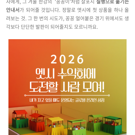
자에게, 그 겨울 한강의
‘
꽁꽁이
’
처럼 살포시
실행으로 옮기는
안내서
가 되어줄 것입니다.
정말로 엣시에 첫 상품을 하나 올
려보는 것.
그 한 번의 시도가,
꽁꽁 얼어붙은 경기 위에서도
생
각보다 단단한 발판이 되어줄지도 모르니까요.