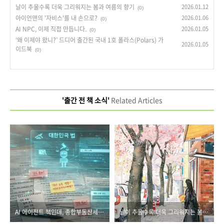
날이 추울수록 더욱 그리워지는 봄과 여름의 향기
2026.01.12
(0)
아이언맨의 '자비스'를 내 손으로?
2026.01.06
(0)
AI NPC, 이제 직접 만듭니다.
2026.01.05
(0)
‘왜 이제야 왔니?’ 드디어 출간된 국내 1호 폴라스(Polars) 가
2026.01.05
이드북
(0)
'출간 전 책 소식'
Related Articles
AI 에이전트 책인데, 종합부동산세법이 등장합니다
날이 추울수록 더욱 그리워지는 봄과 여름의 향기