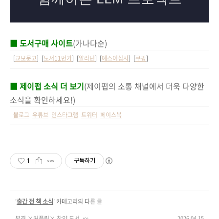
■ 도서구매 사이트
(가나다순)
[
교보문고
] [
도서11번가
] [
알라딘
] [
예스이십사
] [
쿠팡
]
■ 제이펍 소식 더 보기
(제이펍의 소통 채널에서 더욱 다양한
소식을 확인하세요!)
블로그
유튜브
인스타그램
트위터
페이스북
1
구독하기
'
출간 전 책 소식
' 카테고리의 다른 글
본격 ×커플링× 찬양 도서
2026.04.15