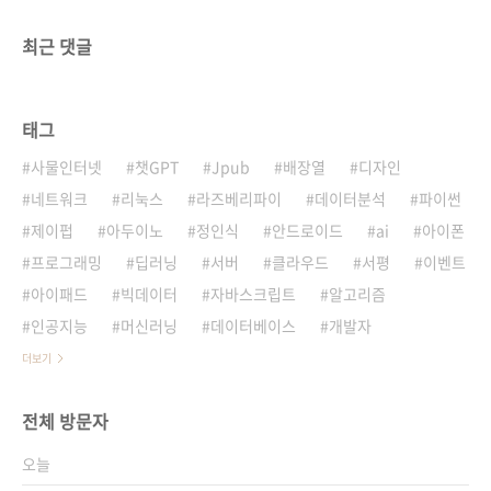
최근 댓글
태그
사물인터넷
챗GPT
Jpub
배장열
디자인
네트워크
리눅스
라즈베리파이
데이터분석
파이썬
제이펍
아두이노
정인식
안드로이드
ai
아이폰
프로그래밍
딥러닝
서버
클라우드
서평
이벤트
아이패드
빅데이터
자바스크립트
알고리즘
인공지능
머신러닝
데이터베이스
개발자
더보기
전체 방문자
오늘