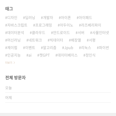
태그
디자인
딥러닝
개발자
아이폰
아이패드
자바스크립트
프로그래밍
아두이노
라즈베리파이
데이터분석
클라우드
안드로이드
서버
사물인터넷
머신러닝
네트워크
빅데이터
배장열
서평
제이펍
이벤트
알고리즘
Jpub
리눅스
파이썬
인공지능
ai
챗GPT
데이터베이스
정인식
더보기
전체 방문자
오늘
어제