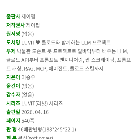
출판사
제이펍
저작권사
제이펍
원서명
(없음)
도서명
LUVIT♥ 클로드와 함께하는 LLM 프로젝트
부제
박물관 도슨트 봇 프로젝트로 밑바닥부터 배우는 LLM,
클로드 API부터 프롬프트 엔지니어링, 웹 스크레이핑, 프롬프
트 캐싱, RAG, MCP, 에이전트, 클로드 스킬까지
지은이
이승우
옮긴이
(없음)
감수자
(없음)
시리즈
LUVIT(러빗) 시리즈
출판일
2026. 04. 16
페이지
540쪽
판 형
46배판변형(188*245*22.1)
제 본
무선(soft cover)