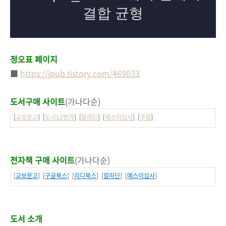
정오표 페이지
■
https://jpub.tistory.com/469033
도서구매 사이트
(가나다순)
[
교보문고
] [
도서11번가
] [
알라딘
] [
예스이십사
] [
쿠팡
]
전자책 구매 사이트
(가나다순)
[
교보문고
] [
구글북스
] [
리디북스
] [
알라딘
] [
예스이십사
]
도서 소개