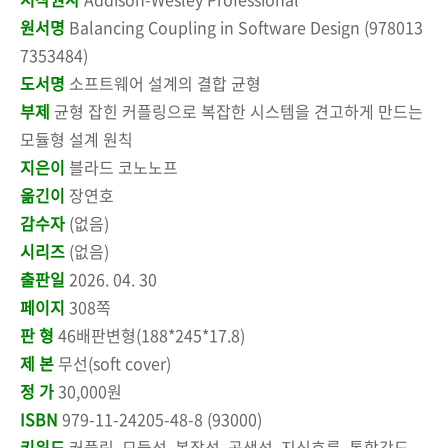
원서명
Balancing Coupling in Software Design (978013
7353484)
도서명
소프트웨어 설계의 결합 균형
부제
균형 잡힌 커플링으로 복잡한 시스템을 견고하게 만드는
모듈형 설계 원칙
지은이
블라드 코노노프
옮긴이
장연호
감수자
(없음)
시리즈
(없음)
출판일
2026. 04. 30
페이지
308쪽
판 형
46배판변형(188*245*17.8)
제 본
무선(soft cover)
정 가
30,000원
ISBN
979-11-24205-48-8 (93000)
키워드
커플링, 모듈성, 복잡성, 공생성, 지식흐름, 통합강도,