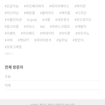
인공지능
라즈베리파이
데이터베이스
파이썬
머신러닝
배장열
클라우드
제이펍
디자인
사물인터넷
Jpub
서평
네트워크
안드로이드
알고리즘
리눅스
ai
자바스크립트
개발자
이벤트
아이패드
빅데이터
아이폰
아두이노
서버
챗GPT
데이터분석
딥러닝
정인식
프로그래밍
더보기
전체 방문자
오늘
어제