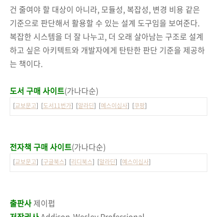
건 줄여야 할 대상이 아니라, 모듈성, 복잡성, 변경 비용 같은
기준으로 판단해서 활용할 수 있는 설계 도구임을 보여준다.
복잡한 시스템을 더 잘 나누고, 더 오래 살아남는 구조로 설계
하고 싶은 아키텍트와 개발자에게 탄탄한 판단 기준을 제공하
는 책이다.
도서 구매 사이트
(가나다순)
[
교보문고
] [
도서11번가
] [
알라딘
] [
예스이십사
] [
쿠팡
]
전자책 구매 사이트
(가나다순)
[
교보문고
] [
구글북스
] [
리디북스
] [
알라딘
] [
예스이십사
]
출판사
제이펍
저작권사
Addison-Wesley Professional