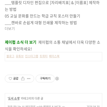
___템플릿 디자인 편집으로 [자리배치표] & [이름표] 제작하
는 방법
05 교실 문화를 만드는 학급 규칙 포스터 만들기
___캔바로 손쉽게 대형 인쇄물 제작하는 방법
더보기
제이펍 소식 더 보기
제이펍의 소통 채널에서 더욱 다양한 소
식을 확인하세요!
블로그
유튜브
인스타그램
트위터
페이스북
공감
구독하기
'
도서 소개
' 카테고리의 다른 글
처음 만나는 AI 에이전트 with 랭체인 & MCP
2026.04.30