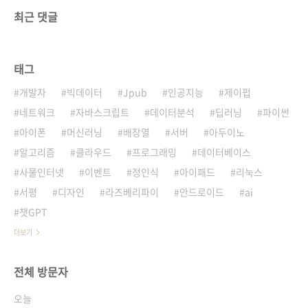
최근 댓글
태그
개발자
빅데이터
Jpub
인공지능
제이펍
네트워크
자바스크립트
데이터분석
딥러닝
파이썬
아이폰
머신러닝
배장열
서버
아두이노
알고리즘
클라우드
프로그래밍
데이터베이스
사물인터넷
이벤트
정인식
아이패드
리눅스
서평
디자인
라즈베리파이
안드로이드
ai
챗GPT
더보기
전체 방문자
오늘