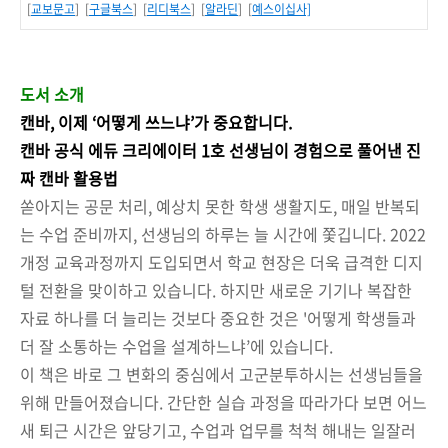
[
교보문고
] [
구글북스
] [
리디북스
] [
알라딘
] [
예스이십사]
도서 소개
캔바, 이제 ‘어떻게 쓰느냐’가 중요합니다.
캔바 공식 에듀 크리에이터 1호 선생님이 경험으로 풀어낸 진
짜 캔바 활용법
쏟아지는 공문 처리, 예상치 못한 학생 생활지도, 매일 반복되
는 수업 준비까지, 선생님의 하루는 늘 시간에 쫓깁니다. 2022
개정 교육과정까지 도입되면서 학교 현장은 더욱 급격한 디지
털 전환을 맞이하고 있습니다. 하지만 새로운 기기나 복잡한
자료 하나를 더 늘리는 것보다 중요한 것은 '어떻게 학생들과
더 잘 소통하는 수업을 설계하느냐’에 있습니다.
이 책은 바로 그 변화의 중심에서 고군분투하시는 선생님들을
위해 만들어졌습니다. 간단한 실습 과정을 따라가다 보면 어느
새 퇴근 시간은 앞당기고, 수업과 업무를 척척 해내는 일잘러