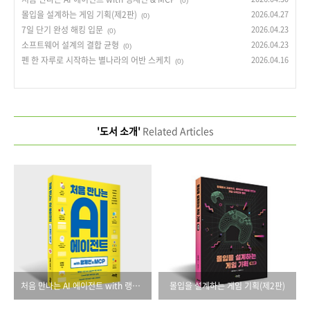
(0)
몰입을 설계하는 게임 기획(제2판)
2026.04.27
(0)
7일 단기 완성 해킹 입문
2026.04.23
(0)
소프트웨어 설계의 결합 균형
2026.04.23
(0)
펜 한 자루로 시작하는 별나라의 어반 스케치
2026.04.16
(0)
'도서 소개'
Related Articles
처음 만나는 AI 에이전트 with 랭체인 & MCP
몰입을 설계하는 게임 기획(제2판)