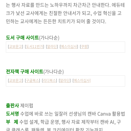
는 행사 자료를 만드는 노하우까지 차근차근 안내한다. 에듀테
크가 낯선 교사에게는 친절한 안내서가 되고, 수업 혁신을 고
민하는 교사에게는 든든한 치트키가 되어 줄 것이다.
도서 구매 사이트
(가나다순)
[
교보문고
] [
도서11번가
] [
알라딘
] [
예스이십사
] [
쿠팡
]
전자책 구매 사이트
(가나다순)
[
교보문고
] [
구글북스
] [
리디북스
] [
알라딘
] [
예스이십사]
출판사
제이펍
도서명
수업에 바로 쓰는 일잘러 선생님의 캔바 Canva 활용법
부 제
수업 설계, 학급 운영, 행사 자료 제작부터 캔바 AI, 구
글 클래스룸, 패들렛, 북 크리에이터 확장 기능까지