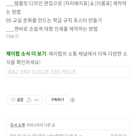
___템플릿 디자인 편집으로 [자리배치표] & [이름표] 제작하
는 방법
05 교실 문화를 만드는 학급 규칙 포스터 만들기
___캔바로 손쉽게 대형 인쇄물 제작하는 방법
더보기
제이펍 소식 더 보기
제이펍의 소통 채널에서 더욱 다양한 소
식을 확인하세요!
블로그
유튜브
인스타그램
트위터
페이스북
공감
구독하기
'
도서 소개
' 카테고리의 다른 글
처음 만나는 AI 에이전트 with 랭체인 & MCP
2026.04.30