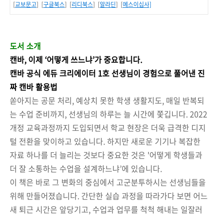
[
교보문고
] [
구글북스
] [
리디북스
] [
알라딘
] [
예스이십사]
도서 소개
캔바, 이제 ‘어떻게 쓰느냐’가 중요합니다.
캔바 공식 에듀 크리에이터 1호 선생님이 경험으로 풀어낸 진
짜 캔바 활용법
쏟아지는 공문 처리, 예상치 못한 학생 생활지도, 매일 반복되
는 수업 준비까지, 선생님의 하루는 늘 시간에 쫓깁니다. 2022
개정 교육과정까지 도입되면서 학교 현장은 더욱 급격한 디지
털 전환을 맞이하고 있습니다. 하지만 새로운 기기나 복잡한
자료 하나를 더 늘리는 것보다 중요한 것은 '어떻게 학생들과
더 잘 소통하는 수업을 설계하느냐’에 있습니다.
이 책은 바로 그 변화의 중심에서 고군분투하시는 선생님들을
위해 만들어졌습니다. 간단한 실습 과정을 따라가다 보면 어느
새 퇴근 시간은 앞당기고, 수업과 업무를 척척 해내는 일잘러