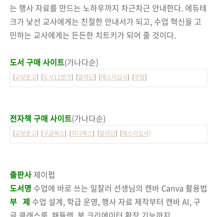
는 행사 자료를 만드는 노하우까지 차근차근 안내한다. 에듀테
크가 낯선 교사에게는 친절한 안내서가 되고, 수업 혁신을 고
민하는 교사에게는 든든한 치트키가 되어 줄 것이다.
도서 구매 사이트
(가나다순)
[
교보문고
] [
도서11번가
] [
알라딘
] [
예스이십사
] [
쿠팡
]
전자책 구매 사이트
(가나다순)
[
교보문고
] [
구글북스
] [
리디북스
] [
알라딘
] [
예스이십사]
출판사
제이펍
도서명
수업에 바로 쓰는 일잘러 선생님의 캔바 Canva 활용법
부 제
수업 설계, 학급 운영, 행사 자료 제작부터 캔바 AI, 구
글 클래스룸, 패들렛, 북 크리에이터 확장 기능까지