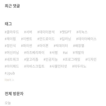
최근 댓글
태그
클라우드
서버
데이터분석
챗GPT
리눅스
제이펍
이벤트
안드로이드
딥러닝
데이터베이스
정인식
파이썬
아이폰
빅데이터
배장열
머신러닝
라즈베리파이
서평
ai
개발자
네트워크
알고리즘
인공지능
프로그래밍
디자인
아이패드
자바스크립트
사물인터넷
아두이노
Jpub
더보기
전체 방문자
오늘