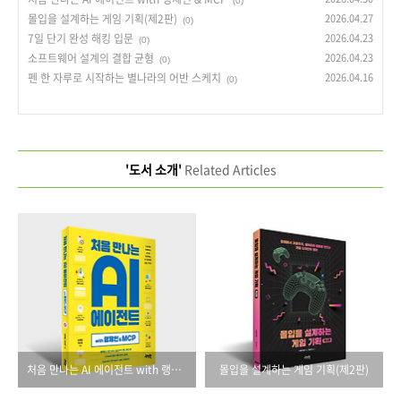
(0)
몰입을 설계하는 게임 기획(제2판)
2026.04.27
(0)
7일 단기 완성 해킹 입문
2026.04.23
(0)
소프트웨어 설계의 결합 균형
2026.04.23
(0)
펜 한 자루로 시작하는 별나라의 어반 스케치
2026.04.16
(0)
'도서 소개'
Related Articles
처음 만나는 AI 에이전트 with 랭체인 & MCP
몰입을 설계하는 게임 기획(제2판)