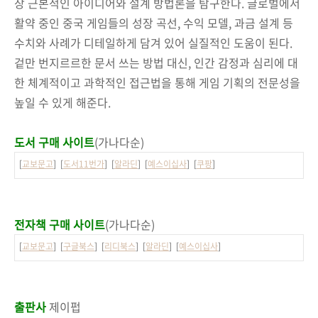
장 근본적인 아이디어와 설계 방법론을 탐구한다. 글로벌에서
활약 중인 중국 게임들의 성장 곡선, 수익 모델, 과금 설계 등
수치와 사례가 디테일하게 담겨 있어 실질적인 도움이 된다.
겉만 번지르르한 문서 쓰는 방법 대신, 인간 감정과 심리에 대
한 체계적이고 과학적인 접근법을 통해 게임 기획의 전문성을
높일 수 있게 해준다.
도서 구매 사이트
(가나다순)
[
교보문고
] [
도서11번가
] [
알라딘
] [
예스이십사
] [
쿠팡
]
전자책 구매 사이트
(가나다순)
[
교보문고
] [
구글북스
] [
리디북스
] [
알라딘
] [
예스이십사
]
출판사
제이펍