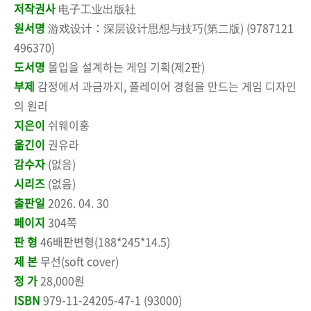
저작권사
电子工业出版社
원서명
游戏设计：深层设计思想与技巧(第二版) (9787121
496370)
도서명
몰입을 설계하는 게임 기획(제2판)
부제
감정에서 과금까지, 플레이어 경험을 만드는 게임 디자인
의 원리
지은이
쉬웨이훙
옮긴이
권유라
감수자
(없음)
시리즈
(없음)
출판일
2026. 04. 30
페이지
304쪽
판 형
46배판변형(188*245*14.5)
제 본
무선(soft cover)
정 가
28,000원
ISBN
979-11-24205-47-1 (93000)