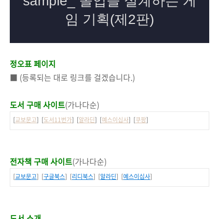
정오표 페이지
■ (등록되는 대로 링크를 걸겠습니다.)
도서 구매 사이트
(가나다순)
[
교보문고
] [
도서11번가
] [
알라딘
] [
예스이십사
] [
쿠팡
]
전자책 구매 사이트
(가나다순)
[
교보문고
] [
구글북스
] [
리디북스
] [
알라딘
] [
예스이십사
]
도서 소개