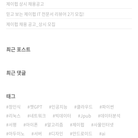
제이펍 상시 채용공고
믿고 보는 제이펍 IT 전문서 리뷰어 2기 모집!
제이펍 채용 공고_상시 모집
최근 포스트
최근 댓글
태그
정인식
챗GPT
인공지능
클라우드
파이썬
리눅스
네트워크
빅데이터
Jpub
데이터분석
서평
아이폰
알고리즘
제이펍
사물인터넷
아두이노
서버
디자인
안드로이드
ai