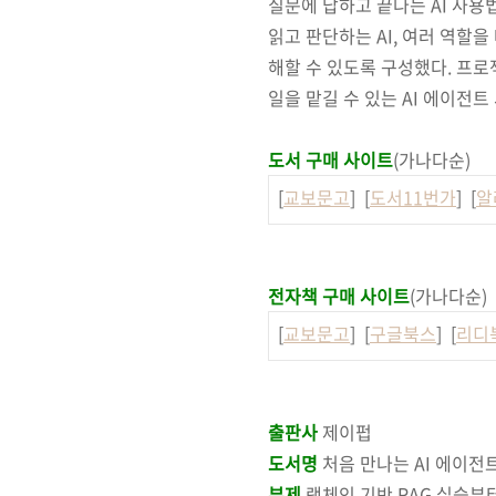
질문에 답하고 끝나는 AI 사용
읽고 판단하는 AI, 여러 역할
해할 수 있도록 구성했다. 프로
일을 맡길 수 있는 AI 에이전
도서 구매 사이트
(가나다순)
[
교보문고
] [
도서11번가
] [
알
전자책 구매 사이트
(가나다순)
[
교보문고
] [
구글북스
] [
리디
출판사
제이펍
도서명
처음 만나는 AI 에이전트 
부제
랭체인 기반 RAG 실습부터 