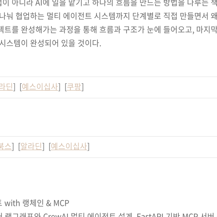
법이 아니라 AI에 일을 맡기고 하나의 흐름을 만드는 방법을 다루는 책
을 나눠 협업하는 멀티 에이전트 시스템까지 단계별로 직접 만들면서 왜
젝트를 완성해가는 과정을 통해 흐름과 구조가 눈에 들어오고, 마지막
트 시스템이 완성되어 있을 것이다.
라딘
] [
예스이십사
] [
쿠팡
]
북스
] [
알라딘
] [
예스이십사
]
with 랭체인 & MCP
랭그래프와 CrewAI 멀티 에이전트 설계, FastAPI 기반 MCP 서