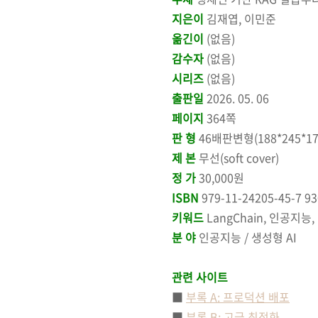
지은이
김재엽, 이민준
옮긴이
(없음)
감수자
(없음)
시리즈
(없음)
출판일
2026. 05. 06
페이지
364쪽
판 형
46배판변형(188*245*17.
제 본
무선(soft cover)
정 가
30,000원
ISBN
979-11-24205-45-7 9
키워드
LangChain, 인공지능,
분 야
인공지능 / 생성형 AI
관련 사이트
■
부록 A: 프로덕션 배포
■
부록 B: 고급 최적화