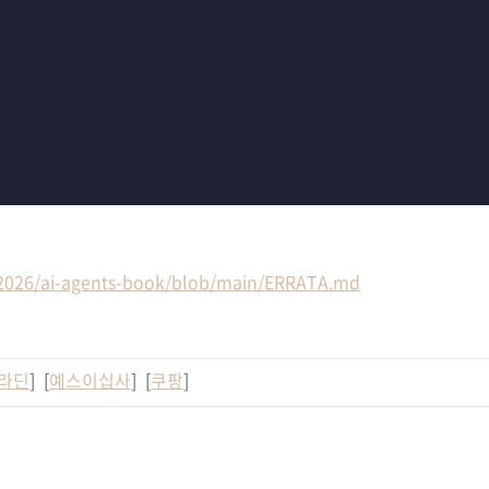
b2026/ai-agents-book/blob/main/ERRATA.md
라딘
] [
예스이십사
] [
쿠팡
]