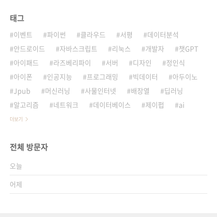
태그
이벤트
파이썬
클라우드
서평
데이터분석
안드로이드
자바스크립트
리눅스
개발자
챗GPT
아이패드
라즈베리파이
서버
디자인
정인식
아이폰
인공지능
프로그래밍
빅데이터
아두이노
Jpub
머신러닝
사물인터넷
배장열
딥러닝
알고리즘
네트워크
데이터베이스
제이펍
ai
더보기
전체 방문자
오늘
어제