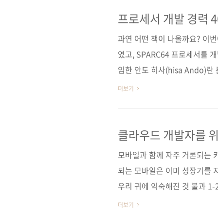
국내에서 출간되는 번역서의 제목은
까지]으로 정하였습니다. 자바스크
프로세서 개발 경력 4
리고 대규모 개발에 필요한 기
과연 어떤 책이 나올까요? 이번
용할 수 있는 내용들로 인해 현업
였고, SPARC64 프로세서를
임한 안도 히사(hisa Ando
분야에서만 40여년 간 종사해온
더보기
작은 소임 중 하나를 수행하는 
려집니다! 일본의 기술평론사에서
책은 저희 제이펍의 첫 책이었던
클라우드 개발자를 
하는 기술 두 번째 책인 [웹 
모바일과 함께 자주 거론되는 
많은 독자..
되는 모바일은 이미 성장기를 
우리 귀에 익숙해진 것 불과 1-
는 클라우드 기반으로 변해갈 
더보기
도권을 쟁탈하기 위한 거인 기업