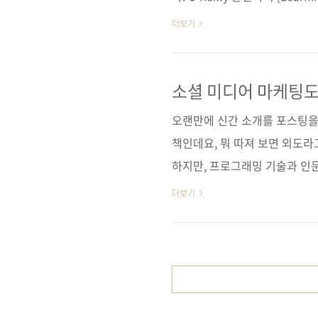
Application Design and 
더보기
책은 Flex 3.0을 다룬 [Learning 
Applications (Adobe De
듯이 입문자들에게 호평을 받았던
소셜 미디어 마케팅도 
오랜만에 신간 소개를 포스팅을 
책인데요, 뭐 따져 보면 외도라
하지만, 프로그래밍 기술과 인문
기업이나 개인이 어떻게 활용할 
더보기
꿈꾸는 세상과 다른 세상은 아니
네트워크 성공 스토리]와 유사한
하는 소셜 미디어인 트위터, 
활용, 그리고 임팩트가 강한 
고 있습니다. 원제는 [The ..