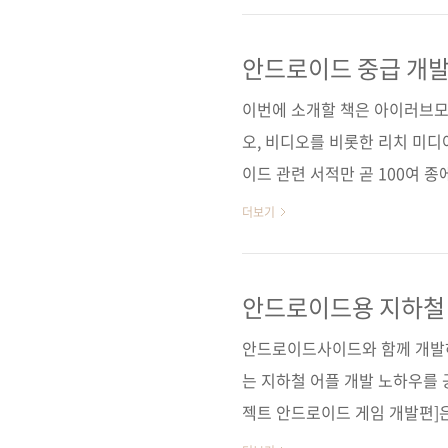
일즈포스닷컴, 마이크로소프트 
도 재미있을 것 같습니다. 오늘
안드로이드 중급 개
미디어
발자들을 위한 입문서입니다. (
이번에 소개할 책은 아이러브모
수도 있습니다. 클라우드에 대한 
오, 비디오를 비롯한 리치 미디
이드 관련 서적만 곧 100여 
부족한 것 같습니다. 아무래도
더보기
거기에 집중한 이유일 듯싶습니
자들이 필요하다고 판단되는 분
개하고 싶은 원서나 직접 써보고
안드로이드용 지하철 
하겠습니다! 이 책은 제목에서도
안드로이드사이드와 함께 개발하
로 사용할 수밖에 없는 그래픽, 
는 지하철 어플 개발 노하우를 
젝트 안드로이드 게임 개발편]
자분들로부터 사랑을 받았었는데