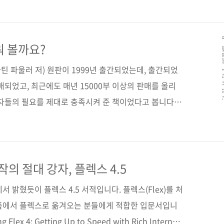
 장영남 님의 책입니다. 국내 최초 안드로이드용 지하철
 하죠. 지금까지 누적 다운로드 수가 160만 회를 넘어
나입니다. 그 개발 노하우를 이번에 책으로 엮었습니다. 다
워 볼까요?
사용할 수 있는 앱과 동일하지는 않습니다. 책이라는 지
(마틴 파울러 저) 원판이 1999년 출간되었는데, 출간되었
전으로..
매되었고, 최근에도 매년 15000부 이상의 판매를 올리
발자들의 필요를 제대로 충족시켜 준 책이었다고 봅니다.
에 번역 출간(대청미디어 刊)되어 아직까지도 개발자들의
 이 책의 루비 버전판이 새롭게 출간됩니다. 마틴 파울
 새롭게 추가된 리팩토링 기법을 추가하고, 기존 리팩토
않는 내용은 삭제하는 등의 과정을 거쳤습니다. 켄트 벡
의 절대 강자, 플렉스 4.5
 참가하였고, 자바와 루비 언어에 정통한 제이 필즈(Jay
 밝혔듯이 플렉스 4.5 서적입니다. 플렉스(Flex)를 처
폼에서 플렉스로 옮겨오는 분들에게 적합한 입문서입니
 Flex 4: Getting Up to Speed with Rich Internet