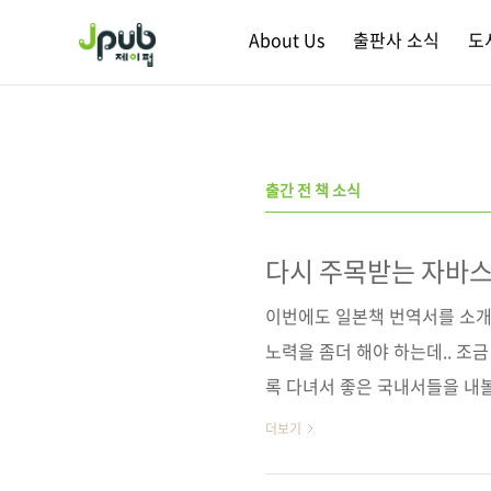
본문 바로가기
About Us
출판사 소식
도
출간 전 책 소식
다시 주목받는 자바
이번에도 일본책 번역서를 소개
노력을 좀더 해야 하는데.. 조
록 다녀서 좋은 국내서들을 내볼
은 일본에서 자바스크립트 분야
더보기
대한 번역본입니다. 일본에서의