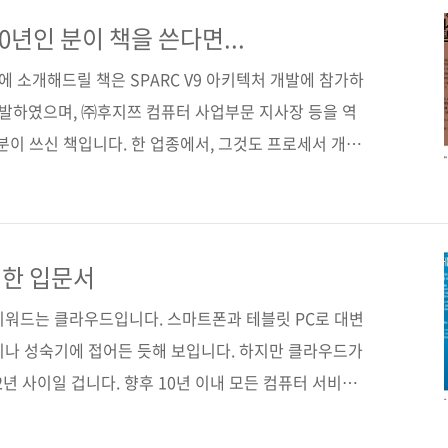
 [자바스크립트 마스터 북: 기초부터 Ajax/jQuery
립트의 기본적인 문법에서부터 Ajax, jQuery까지 그
0년인 분이 책을 쓴다면...
술들도 다루고 있으며, 입문자에서부터 실무에 곧바로 응
에 소개해드릴 책은 SPARC V9 아키텍처 개발에 참가하
..
 개발하였으며, ㈜후지쯔 컴퓨터 사업부문 지사장 등을 역
)란 분이 쓰신 책입니다. 한 업종에서, 그것도 프로세서 개발
 분의 책이라, 비록 번역서이긴 하지만 IT 출판사로서의
것 같아 흐믓합니다! 더불어 독자 여러분의 평가도 기다
 출간하는 [~를 지탱하는 기술] 시리즈 중 하나인 이
 [24시간 365일 서버/인프라를 지탱하는 기술]과 지탱
위한 입문서
개발자를 위한 대규모 서비스를 지탱하는 기술]과 함께 국내
키워드는 클라우드입니다. 스마트폰과 테블릿 PC로 대변
지나 성숙기에 접어든 듯해 보입니다. 하지만 클라우드가
2년 사이일 겁니다. 향후 10년 이내 모든 컴퓨터 서비스
것이라는 뉴스도 나오고 있습니다. 이 혁명적 변화의 주
들의 싸움도 점점 더 치열해져 갑니다. 아마존, 구글, 세