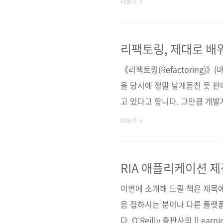
더보기
에서 운영진으로 활동하고 계신
도착정보 앱을 개발한 분이시기도
서는 국내 대표 무료 앱 중 하
리팩토링, 제대로 배
만, 현재 안드로이드 마켓에서 
《리팩토링(Refactoring)》
면 한계상 이번 책에는 Mini 버
을 당시에 정말 날개돋친 듯 판
고 있다고 합니다. 그만큼 개
이 책은 국내에서도 2002년
더보기
필수 도서로 자리매김하고 있죠.
러의 원판 내용을 기초로 하여
링 기법 중 루비 버전에 맞지 
RIA 애플리케이션 제작
(Kent Beck)이 명예 저자로
이번에 소개해 드릴 책은 제목에서
Fields)와 셰인 ..
음 접하시는 분이나 다른 플랫
다. O'Reilly 출판사의 [Learning