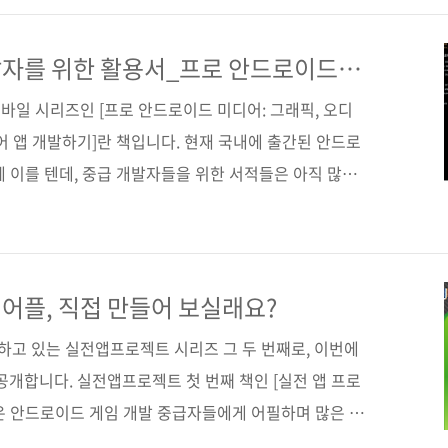
등 글로벌 거인 기업들의 클라우드 행보를 지켜 보는 것
 소개해드릴 책은 이 클라우드 개발에 새로 뛰어드는 개
발자를 위한 활용서_프로 안드로이드
10월 28일 출간예정) 엄밀하게 말하면, 입문서가 아닐
바일 시리즈인 [프로 안드로이드 미디어: 그래픽, 오디
..
어 앱 개발하기]란 책입니다. 현재 국내에 출간된 안드로
종에 이를 텐데, 중급 개발자들을 위한 서적들은 아직 많이
 입문서 서적들이 시장이 넓다 보니 대부분의 출판사들이
다. 제이펍에서는 독자 규모가 다소 적더라도 국내 개발
야라면 꾸준히 출간할 계획을 갖고 있습니다. 국내에 소
 싶은 분야가 있으면 언제든지 연락주세요. 적!극! 검토
어플, 직접 만들어 보실래요?
 알 수 있듯이, 안드로이드 앱 개발을 하면서 필연적으
고 있는 실전앱프로젝트 시리즈 그 두 번째로, 이번에
오디..
공개합니다. 실전앱프로젝트 첫 번째 책인 [실전 앱 프로
은 안드로이드 게임 개발 중급자들에게 어필하며 많은 독
요, 이번에는 Zerosouth란 필명으로 안드로이사이드