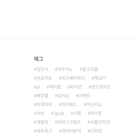
태그
정인식
아두이노
알고리즘
인공지능
라즈베리파이
챗GPT
ai
제이펍
파이썬
안드로이드
배장열
딥러닝
이벤트
빅데이터
아이패드
머신러닝
서버
Jpub
서평
아이폰
개발자
자바스크립트
사물인터넷
네트워크
데이터분석
디자인