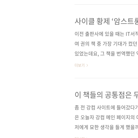
책이 『서버/인프라를 지탱하는
큰 호응을 얻었습니다. 주독자
사이클 황제 ‘암스트롱
하거나 관련사이트에 책소식을 
이전 출판사에 있을 때는 IT서
눅스유저그룹 운영자이신 김태용
여 권의 책 중 가장 기대가 컸
있었는데요, 그 책을 번역했던 
포츠 뉴스에 나왔다는 문자를 
더보기
넘치고 손에 땀을 쥐게 만드는
을 느끼게 해주었던 책인데 국
용으로 프랭크 마샬 감독이 영
이 책들의 공통점은 
스포츠뉴스에 8분짜리 영상으로
좀 전 강컴 사이트에 들어갔다가
나시는 분들은 머리도 식힐 겸 
은 오늘자 강컴 메인 페이지의 
저에게 묘한 생각을 들게 했을까요
스 셀 스크립트 : 능률적인 프