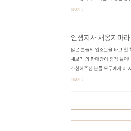
게 맞을 것 같다는 생각이 들
더보기
도 해결을 할 수 없는 사각지
하는 게 낫지 않을까요? 사실,
있습니다. 그러나 대부분 개인이
인생지사 새옹지마라 
나 백만장자들은 일회성에 그치
많은 분들의 입소문을 타고 첫 
인 기부문화가 조속히 정착되길
세보기 의 판매량이 점점 늘어
추천해주신 분들 모두에게 이 
서점 등에서 판매지수 및 순위
더보기
마다 골고루 판매지수가 올라가 
인터파크에서는 8위까지 올라갔네
몇년 째 저 자리를 지키고 있으니
었는데, 평소보다 몇곱절이나 많
지면서 오전 내내 즐겁게 일을 .