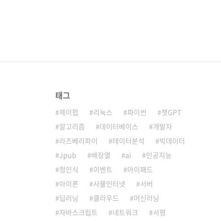
태그
제이펍
리눅스
파이썬
챗GPT
알고리즘
데이터베이스
개발자
라즈베리파이
데이터분석
빅데이터
Jpub
배장열
ai
인공지능
정인식
이벤트
아이패드
아이폰
사물인터넷
서버
딥러닝
클라우드
머신러닝
자바스크립트
네트워크
서평