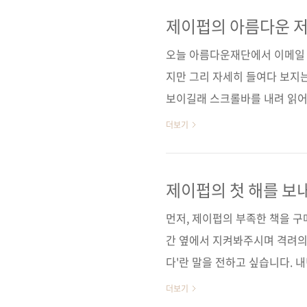
가라도 해야 한다는 강박관념에
니다. 인터넷 포털 사이트의 
제이펍의 아름다운 저
있습니다. 순수하게 책만을 중
오늘 아름다운재단에서 이메일 
니다. 또한 최근에는 인터넷 서
지만 그리 자세히 들여다 보지
보이길래 스크롤바를 내려 읽어
어오는 게 아닌가요!!! 일전에
더보기
역자에게 인세 혹은 번역료의 
었습니다. 1%라 많이는 기부하
는 마음으로 작은 성의를 보이
제이펍의 첫 해를 보내
지금까지 인세 및 번역료 지급을
먼저, 제이펍의 부족한 책을 구
름다운재단에 송금했었습니다. 
간 옆에서 지켜봐주시며 격려의
다'란 말을 전하고 싶습니다.
서 독자들에게 한층 더 인정받
더보기
워낙 좋아 계약을 하면서도 국