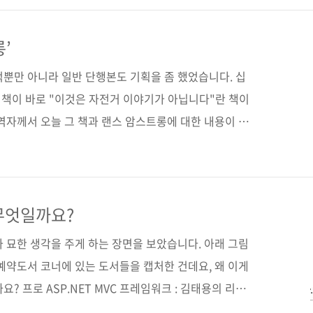
 기술』었는데, 예상과는 달리 국내 서버 관리자들에게
층에게 책 소식을 빠르게 전달하기 위해 공동구매를 진행
’
게재하였습니다. KLDP 운영자이신 권순선 님, 한국리
적뿐만 아니라 일반 단행본도 기획을 좀 했었습니다. 십
 님, 커피닉스 운영자이신..
던 책이 바로 "이것은 자전거 이야기가 아닙니다"란 책이
역자께서 오늘 그 책과 랜스 암스트롱에 대한 내용이 스
보내왔네요. 지루할 것만 같은 사이클이 얼마나 박진감
 흥미진진한 스포츠임을 알게 해주었고, 삶에 대한 열정
내에서는 절판이 되었었습니다. 그러던 차에 이 책의 내
화화를 한단 뉴스를 접하고 재출판을 했었던 책이었죠.
무엇일까요?
 편집된 내용을 다시 보니 감회가 새롭네요. 잠깐 짬이
 묘한 생각을 주게 하는 장면을 보았습니다. 아래 그림
아래 영상팝업..
예약도서 코너에 있는 도서들을 캡처한 건데요, 왜 이게
? 프로 ASP.NET MVC 프레임워크 : 김태용의 리눅
로그래머 하나는 닷넷, 하나는 리눅스, 하나는 소프트웨어