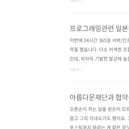
더보기
개발쪽 책인데, 묘한 생각이 들
점, 공통점이라고 하니 좀 그렇
생각인데, 이 책들의 공통점을 
프로그래밍관련 일본
클라우드 컴퓨팅관련 책을 보내
이번에 24시간 365일 서버/
에게는 메일이나 블로그..
약을 했습니다. 다소 어색한 조
인데, 저자의 기발한 발상에 
책입니다. 지금까지 일본 서적
더보기
었는데, 그 분은 현재 [클라
造的破壊が始まった]을 번역중에
래서 일본 프로그래밍 번역에 
아름다운재단과 협약
분이 있다면 소개 부탁드립니다
오른손이 하는 일을 왼손이 모
수 없지만 눈뜨면 막힘없이 읽어낼
알고 그리 지내오기도 했지요. 
포스팅까지 하려는 게 얕은 장삿