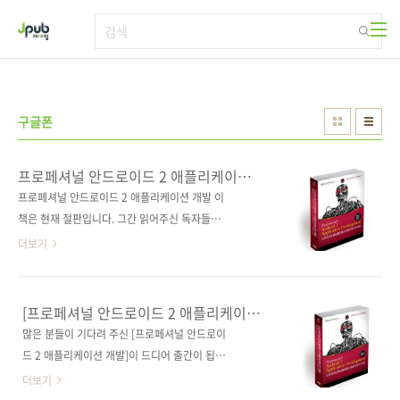
본문 바로가기
구글폰
프로페셔널 안드로이드 2 애플리케이션
개발
프로페셔널 안드로이드 2 애플리케이션 개발 이
책은 현재 절판입니다. 그간 읽어주신 독자들께
감사드립니다. 출판사 제이펍 원출판사
더보기
Wrox(원서 ISBN 9780470565520) 원서명
Professional Android 2 Application
Development 저자명 리토 마이어(Reto
[프로페셔널 안드로이드 2 애플리케이션
Meier) 역자명 조성만 출판일 2010년 9월 17
개발(PA2AD)]이 출간됩니다.
많은 분들이 기다려 주신 [프로페셔널 안드로이
일 페이지 816쪽 판 형 4*6배판 변형
드 2 애플리케이션 개발]이 드디어 출간이 됩니
(188*245) 반양장(Soft Cover) 정 가 34,000
다. Professional Android 2 Application
더보기
원 ISBN 978-89-94506-02-9 부가기호:
Development 원서 제목의 앞글자를 따서 일명