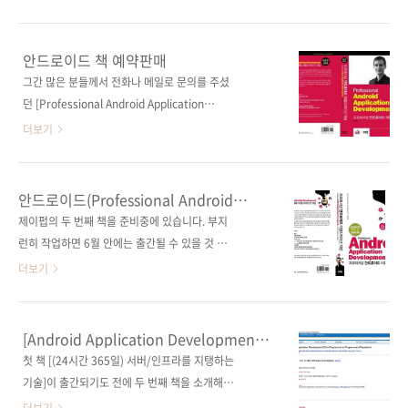
님 제공)_원서오류 String where, String[]
0470344712) 원서명 Professional Android
wArgs ==> String where, String[]
Application Development 저자명 리토 마이
whereArgs 역자 코멘트: 원서오류입니다. 해당
어(Reto Meier ) 역자명 조성만 출판일 2009년
안드로이드 책 예약판매
코드는 method stub으로서, 이 stub만 놓고
7월 22일 페이지 600쪽 판 형 4*6배판 변형
그간 많은 분들께서 전화나 메일로 문의를 주셨
보자면 논리적으로 문제 될 것은 없지만 p.279
(188*245) 반양장(Soft Cover) 정 가 30,000
던 [Professional Android Application
에 나오는 해..
원 ISBN 978-89-962410-1-0 부가기호:
Development] 번역서가 예약판매에 들어갔습
더보기
13560 분 야 자바 / 오픈 소프트웨어 / 리눅스 /
니다. 오랫동안 기다리신 분들에게는 말씀드렸
모바일 원서 1-2장 및 번역서 1-2장 PDF 파일:
던 일정보다 늦어지게 되어 사과의 말씀을 드립
번역서 앞부속물(Front Matter) PDF 파일: 원
니다. 그리고 기다리고 계신 분들에게는 고마움
안드로이드(Professional Android
출판사 제공 소스코드 압축파일: 원서 P2P 포
을 전합니다. 표지 디자인 시안을 이 블로그에서
Application Development) 표지 시안
제이펍의 두 번째 책을 준비중에 있습니다. 부지
럼:..
도 공개한 적이 있었는데, 원출판사의 거부로 결
런히 작업하면 6월 안에는 출간될 수 있을 것 같
국 Wrox 원서 디자인을 따르게 되었습니다. 표
은데, 아직 확실하지는 않습니다. 인터넷서점에
더보기
지 디자이너께서 고생 많이 했는데 결국 원점으
예약판매를 할 예정인데 하게 되면 포스팅을 하
로 돌아가버려 허탈합니다.ㅠㅠ 현재까지 국내
여 알려드리도록 하겠습니다. 두 번째 책은 이 블
에 나온 안드로이드 서적은 2종이 있습니다. 하
로그에서도 몇 번 언급해드렸지만 Wrox사의
[Android Application Development]
나는 번역서이고, 하나는 저서인데 둘 모두 안드
Professional Android Application
1장 원고 무료공개!!
첫 책 [(24시간 365일) 서버/인프라를 지탱하는
로이드 개발에 입문하는 분들에게 최적의 책은
Development (Wrox Programmer to
기술]이 출간되기도 전에 두 번째 책을 소개해볼
아닐지라도 모바일 개발에 발을 들이는 데에는
Programmer) 의 번역서입니다. 저자는 Reto
까 합니다. 많은 분들이 메일로 출간여부를 문의