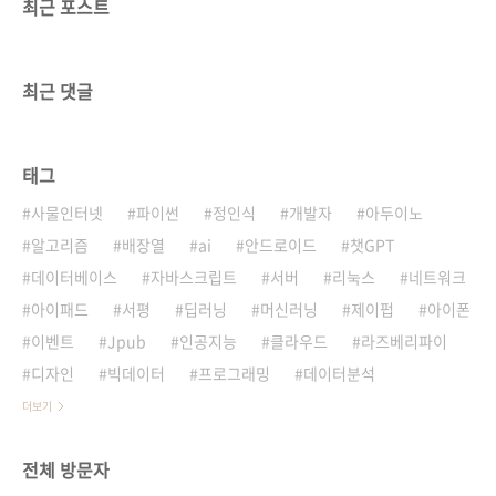
최근 포스트
최근 댓글
태그
사물인터넷
파이썬
정인식
개발자
아두이노
알고리즘
배장열
ai
안드로이드
챗GPT
데이터베이스
자바스크립트
서버
리눅스
네트워크
아이패드
서평
딥러닝
머신러닝
제이펍
아이폰
이벤트
Jpub
인공지능
클라우드
라즈베리파이
디자인
빅데이터
프로그래밍
데이터분석
더보기
전체 방문자