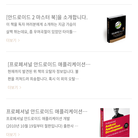
13560 시리즈 I♥Mobile 06 (아이러브모바일
PA2AD라고 불리는 책인데, 내일 인쇄에 들어가
06) 분 야 프로그래밍 / 소프트웨어 개발/ 모바
다음 주말이면 서점에 진열될 것 같습니다. 인터
[안드로이드 2 마스터 북]을 소개합니다.
일 프로그래밍 / 안드로이드 키워드 안드로이드
넷 서점에서는 17일까지 예약 판매를 하고 있는
이 책을 독자 여러분에게 소개하는 지금 가슴이
2.2 / 스마트폰 / 모바일 브라우저 / W..
데, 출간 다음 주에 추석이 있고 택배 회사들이
살짝 뛰는데요, 좀 우여곡절이 있었던 타이틀입
연중 가장 바쁜 시즌이라 배송은 언제 이뤄질지
니다. 이 책은 [Pro Android 2]를 번역한 책입니
더보기
장담을 해드리기가 어렵네요. 안드로이드 마스
다. 사실은 이 책의 전 버전인 [Pro Android]를
코트의 귀여운 이미지와는 달리 이 책은 터미네
계약을 했지만, 번역을 진행하는 도중 역자와 개
이터의 이미지를 차용해 강렬한 포스를 느끼게
인적인 사정으로 인해 계약이 파기되는 상황이
[프로페셔널 안드로이드 애플리케이션
해주고 있는데요, 많은 분들이 원서 표지를 변경
있어서 결국 1판을 못 내고 1년여의 시간이 흐른
개발]_오탈자
현재까지 발견된 위 책의 오탈자 정보입니다. 불
하지 말라는 강력한 조언에 따라 이번에도 원서
뒤 2판을 내게 된 것이거든요. 결국 다른 분을 역
편을 끼쳐드려 죄송합니다. 혹시 이 외의 오탈자
와 같은 디자인을 사용하였습니다. 잠깐..
자로 모셔서 2판을 진행했는데, 번역을 마치고
정보를 발견하시는 분이 계시면 메일 jeipub골
더보기
난 다음 보니 예상했던 것보다 내용과 구성이 훨
뱅이gmail.com으로 메일 주시면 고맙겠습니
씬 더 좋아 이렇게 기쁜 마음으로 소개를 하고 있
다. 보내주시는 분에게는 소정의 사은품을 드리
습니다. ^^* 이번 책의 번역을 맡아주신 분은
도록 하겠습니다. 최종수정일자: 2010년 4월
프로페셔널 안드로이드 애플리케이션
『CSS 비밀 매뉴얼』, 『시스템 관리자를 위한
12일 아래의 오탈자 사항들은 1쇄 이후 현재 판
개발(한국어판)
프로페셔널 안드로이드 애플리케이션 개발
시간관리 전략』, 『Programming Flex 3』
매중이 모든 서적에서 발견되는 오탈자 사항들
(2010년 10월 19일부터 절판입니다) 출판사 제
등을 번역하신 김지원..
입니다. 273페이지 하단에서 5번째 줄(양성현
이펍 원출판사 Wrox (원서 ISBN 978-
더보기