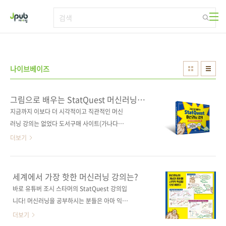
본문 바로가기
나이브베이즈
그림으로 배우는 StatQuest 머신러닝
강의
지금까지 이보다 더 시각적이고 직관적인 머신
러닝 강의는 없었다 도서구매 사이트(가나다순)
[교보문고] [도서11번가] [알라딘] [예스이십사]
더보기
[인터파크] [쿠팡] 전자책 구매 사이트(가나다순)
교보문고 / 구글북스 / 리디북스 / 알라딘 / 예스
이십사 출판사 제이펍저작권사 StatQuest
세계에서 가장 핫한 머신러닝 강의는?
Publications원서명 The StatQuest
바로 유튜버 조시 스타머의 StatQuest 강의입
Illustrated Guide To Machine Learning
니다! 머신러닝을 공부하시는 분들은 아마 익숙
(9798811583607)도서명 그림으로 배우는
하실 텐데요, 현재 구독자 87만 명을 보유한 조
더보기
StatQuest 머신러닝 강의부제 머리에 쏙쏙 들
시 스타머는 복잡한 머신러닝 알고리즘을 작게