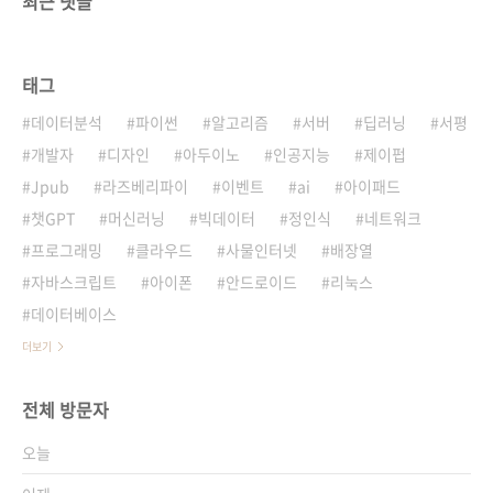
최근 댓글
태그
데이터분석
파이썬
알고리즘
서버
딥러닝
서평
개발자
디자인
아두이노
인공지능
제이펍
Jpub
라즈베리파이
이벤트
ai
아이패드
챗GPT
머신러닝
빅데이터
정인식
네트워크
프로그래밍
클라우드
사물인터넷
배장열
자바스크립트
아이폰
안드로이드
리눅스
데이터베이스
더보기
전체 방문자
오늘