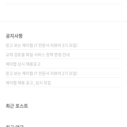
어오는 머신러닝 그림책지은이 조시 스타머옮긴
쪼개 직관적인 예시와 그림으로 설명합니다. 개
이 김태헌감수자 (없음)시리즈 I♥A.I. 41출판일
념을 글로 요약하는 대신 혁신적인 StatQuest
2023. 02. 16페이지 308쪽판 형 46배판
방식으로 설명하죠. StatQuest가 대체 뭐냐고
(257*188*14.1)제 본 무선(soft cov..
요? 이건 그림으로 보여드릴 수밖에 없겠네요.
《그림으로 배우는 StatQuest 머신러닝 강
공지사항
의》 책 일부인데요, 노말사우르스
믿고 보는 제이펍 IT 전문서 리뷰어 3기 모집!
(Normalsaurus), 스탯스콰치(StatSquatch)
와 함께 화살표를 따라가며 그림으로 이해하는
교재 검토용 파일 서비스 정책 변경 안내
방식이 바로 조시 스타머가 고안한 StatQuest
제이펍 상시 채용공고
방식이에요. 《그림으로 배우는 StatQuest 머
믿고 보는 제이펍 IT 전문서 리뷰어 2기 모집!
신러닝 강의》의 테마 송. 그림책과 만화책을 ..
제이펍 채용 공고_상시 모집
최근 포스트