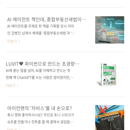
과를 다시 다듬고, 필요한 것만 골라 붙이고, 여
스텝 에이전트를 구현하는 과정을 다룬다. 단순
러 도구를 오가며 완성하는 과정은 여전히 수작
한 코드 나열이 아니라 왜 그렇게 설계했는지를
업에 가깝습니다. AI를 쓰고는 있지만, 일을 온전
함께 설명하며 실전 감각을 길러준다. 종합부동
AI 에이전트 책인데, 종합부동산세법이
히 맡기고 있다는 느낌과는 확실히 거리가 있습
산세법과 소득세법 예제를 통해 실제 법령 문서
등장합니다
AI 에이전트를 주제로 한 책을 기획할 당시 저자
니다. 그래서 《처음 만나는 AI 에이전트 with
를 처리하는 RAG 시스템을 직접 구성해보면서
인 강병진 님께서 예제를 ‘종합부동산세법’과 ‘소
랭체인 & MCP》는 '어떻게 ..
프롬프트 전략, 벡터 검색, 외부 도구 연동, 에이
득세법’을 이야기했을 때 살짝 의아했습니다. ‘법
더보기
전트 오케스트레이션, 평가 등을 단계별로 익힌
을 다룬다고?’ 왠지 딱딱하고 어렵게 느껴질 수
다. 이 책을 덮을 즈음에는 자신만의 에이전트 기
있겠다는 걱정이 앞섰거든요. 그런데 곰곰이 생
반 서비스를 처음부터 끝까지 직접 설계하고 구
각해보니 이보다 더 현실적인 예제가 또 있을까
LUVIT♥ 파이썬으로 만드는 초경량
현할 수 있게 될 것이다. 도서구매 사이트(가나다
싶었습니다. 결국 세금과 부동산만큼 우리 삶과
한국어 LLM 챗봇
AI에 묻는 법을 넘어, AI를 이해하고 만드는 첫
순) [교보문고] [도서11번가] [알라딘] [예스이십
가까운 주제도 드무니까요. 늘 관심이 갈 수밖에
번째 책 ChatGPT를 쓰는 사람은 많아졌지만,
사] [쿠팡] 전자책 구매 사이트(..
없는 영역이고, 더 몰입할 수 있죠. 그래서인지
‘AI가 어떻게 작동하는지’를 이해하는 사람은 여
더보기
《혼자서도 척척 해내는 AI 에이전트 만들기
전히 많지 않다. 이 책은 파이썬 기초부터 데이터
with 랭체인 & 랭그래프》를 읽다 보면 단순히
분석, 자연어 처리, 머신러닝·딥러닝을 거쳐 초
텍스트를 다루는 것이 아닌 진짜 문서를 불러오
경량 한국어 LLM 챗봇을 직접 만드는 실습까지
아이언맨의 '자비스'를 내 손으로?
고, 자르고, 연결하고, 판단하는 ‘일하는 AI’가 어
하나의 흐름으로 안내한다. 단순한 개념 설명에
혹시 영화 좋아하시나요? 주인공 토니 스타크가
떤 모습인지 상상이 됩니다. 《혼자서도 척척 해
그치지 않고, 구글 코랩 기반 실습을 통해 코드를
슈트를 만들거나 전투를 할 때 곁에서 끊임없이
내는 AI 에이전트 만들기 with 랭체인 ..
실행하고 결과를 확인하며 AI의 작동 원리를 몸
조언해주고 상황을 분석해주는 인공지능 비서