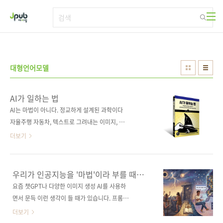
본문 바로가기
대형언어모델
AI가 일하는 법
AI는 마법이 아니다. 정교하게 설계된 과학이다
자율주행 자동차, 텍스트로 그려내는 이미지, 인
간처럼 대화하는 챗GPT까지, AI는 이미 우리 삶
더보기
깊숙이 들어왔지만 그 내부가 어떻게 돌아가는
지 자신 있게 답할 수 있는 사람은 드물다. 많은
이가 AI를 정체 모를 ‘마법’처럼 여기며 그저 결
우리가 인공지능을 '마법'이라 부를 때
괏값에 의존하곤 한다. 이 책은 AI를 둘러싼 신비
일어나는 일들
요즘 챗GPT나 다양한 이미지 생성 AI를 사용하
주의를 걷어내고 그 본질을 관통한다. 20여 년
면서 문득 이런 생각이 들 때가 있습니다. 프롬프
경력의 전문가인 저자는 난해한 수학이나 전문
트 창에 명령어 한 줄만 입력했을 뿐인데 복잡한
더보기
용어 대신, 누구나 이해할 수 있는 직관적인 비유
코드를 짜내고, 단 몇 초 만에 거장들의 화풍을