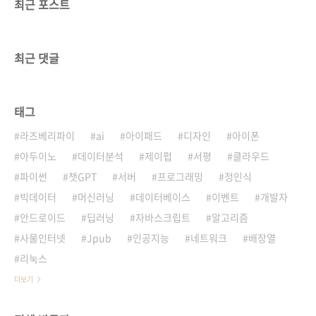
최근 포스트
최근 댓글
태그
라즈베리파이
ai
아이패드
디자인
아이폰
아두이노
데이터분석
제이펍
서평
클라우드
파이썬
챗GPT
서버
프로그래밍
정인식
빅데이터
머신러닝
데이터베이스
이벤트
개발자
안드로이드
딥러닝
자바스크립트
알고리즘
사물인터넷
Jpub
인공지능
네트워크
배장열
리눅스
더보기