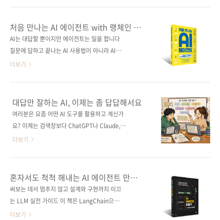
로 신경망의 학습 원리와 알고리즘의 진화 과정
닮은 멋진 그림을 그려내는 모습을 보고 있으면
을 가감 없이 보여준다. 개발자에게는 도구 이면
마치 영화 속에서나 보던 마법을 현실로 마주한
처음 만나는 AI 에이전트 with 랭체인 &
에 숨겨진 ‘흔들리지 않는 기초’를, 일반인에게는
것만 같습니다. 기술이 주는 편리함에 연신 감탄
MCP
AI는 대답할 뿐이지만 에이전트는 일을 합니다
AI 시대를 항해하기 위한 ‘지적 나침반’을 제공한
하게 되지만, 한편으로는 그 정체를 알 수 없는
질문에 답하고 끝나는 AI 사용법이 아니라 AI에
다. 마법처럼 보이던 기술이 명확한 과학..
거대한 지능 앞에서 묘한 불안감이나 소외감이
일을 맡기고 하나의 흐름을 만드는 방법을 다루
더보기
밀려오기도 합니다. 아주 먼 옛날, 우리 인류가
는 책. FAQ 봇에서 시작해 문서를 읽고 판단하는
하늘에서 치는 번개나 태양이 사라지는 일식을
AI, 여러 역할을 나눠 협업하는 멀티 에이전트 시
보며 두려움에 떨며 이를 ‘신비로운 마법’이나
스템까지 단계별로 직접 만들면서 왜 이런 구조
대답만 잘하는 AI, 이제는 좀 답답해서요
‘신의 분노’로 해석했던 역사적 순간들과 지금의
가 필요한지 쉽게 이해할 수 있도록 구성했다. 프
여러분은 요즘 어떤 AI 도구를 활용하고 계신가
상황이 어딘가 닮아 있습니다. 원리를 명확히 알
로젝트를 완성해가는 과정을 통해 흐름과 구조
요? 이제는 검색창보다 ChatGPT나 Claude,
지 못하는 거대한 현상은 우리에게 늘 신비주의
가 눈에 들어오고, 마지막 장을 덮을 때쯤이면 사
Gemini 같은 AI에 먼저 말을 거는 게 훨씬 자연
더보기
적 경..
람 대신 일을 맡길 수 있는 AI 에이전트 시스템이
스러운 일상이 되었죠. 정보를 찾고, 초안을 잡
완성되어 있을 것이다. 도서 구매 사이트(가나다
고, 코드를 짜는 일까지 AI가 우리 곁에 머무는
순) [교보문고] [도서11번가] [알라딘] [예스이십
범위는 정말 놀라울 정도로 넓어졌습니다. 그런
혼자서도 척척 해내는 AI 에이전트 만들기
사] [쿠팡] 전자책 구매 사이트(가나다순) [교보
데 막상 작업 흐름을 가만히 들여다보면 이상하
with 랭체인 & 랭그래프
써보는 데서 멈추지 않고 설계와 구현까지 이끄
문고] [구글북스] [리디북스] [알라딘] [예스이십
게 피곤할 때가 있습니다. 정작 중요한 단계는 여
는 LLM 실전 가이드 이 책은 LangChain으로
사] 출판..
전히 우리 손을 타야 하기 때문이죠. AI가 준 결
문서 기반 RAG 시스템을, LangGraph로 멀티
더보기