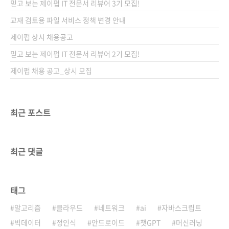
믿고 보는 제이펍 IT 전문서 리뷰어 3기 모집!
아도 어디로 패스할지, 어디로 달려 나갈지 안다
고 하니 정말 놀라운 일이죠. 내 패스를 받아라~!
교재 검토용 파일 서비스 정책 변경 안내
프로그램을 만드는 일은 팀 스포츠와 같습니다.
제이펍 상시 채용공고
다른 개발자가 짠 코드를 읽어야 함은 물론이고,
믿고 보는 제이펍 IT 전문서 리뷰어 2기 모집!
본인이 짠 코드를 다른 개발자가 사용하는 것도
..
제이펍 채용 공고_상시 모집
최근 포스트
최근 댓글
태그
알고리즘
클라우드
네트워크
ai
자바스크립트
빅데이터
정인식
안드로이드
챗GPT
머신러닝