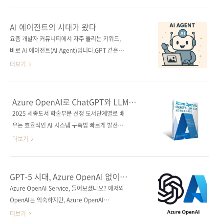
덕션 엔지니어링》 이 출간되기까지의 과정이
성 도구를 넘어, 복잡한 업무를 매끄럽게 연결해
보여주듯이 LLM 분야는 그야말로 숨가쁘게 변
주는 핵심적인 연결고리 역할을 한다. 이 책은 꽃
AI 에이전트의 시대가 왔다
하고 있습니다. 불과 몇 년 전만 해도 딥러닝, 머
배달 서비스를 만들며 에이전트의 기술 프레임
요즘 개발자 커뮤니티에서 자주 들리는 키워드,
신러닝이 대화의 중심이었는데, 이제는 모든 화
워크와 개발 도구, 실무 프로젝트 사례부터 최첨
바로 AI 에이전트(AI Agent)입니다.GPT 같은
제가 LLM으로 흘러갑니다. 이제는 'AI가 과연
단 기술의 발전까지 포괄적으로 탐구한다. 또한,
대형 언어 모델(LLM)이 주목을 받은 이후, 이제
더보기
도움..
7개의 강력한 에이전트를 직접 만들어보면서 에
는 그 모델에게 ‘일을 시키는 방식’에 관심이 쏠
이전트의 설계와 구현을 상세히 분석하고, 에이
리고 있죠.이제 챗봇 수준을 넘어, 업무 자동화,
전트 개발의 전망과 미래 트렌드까지 제시한다.
지능형 스케줄링, 검색증강생성(RAG), 다중 에
Azure OpenAI로 ChatGPT와 LLM
GPT-4, OpenAI Assistants API, LangChain,
이전트 협업까지 가능해졌습니다.이런 놀라운
시스템 쉽고 빠르게 구축하기
2025 세종도서 학술부문 선정 도서단계별로 배
LlamaIndex, MetaGPT와 같은 최첨단 기술을
기술을 단 한 권으로, 실전 프로젝트로 배우는 책
우는 효율적인 AI 시스템 구축법 빠르게 발전하
활용하여 사무 자동화, ..
이 나왔습니다. 🤔 “에이전트 개발, 왜 배워야
는 AI 기술의 중심에는 마이크로소프트 Azure
더보기
할까요?”AI 기술이 발전하면서 자동화의 중심에
OpenAI가 있다. 이 책은 실무에서 바로 활용할
있는 게 바로 ‘에이전트’입니다.이제 단순히 응답
수 있도록 생성형 AI와 ChatGPT 모델의 도입부
만 생성하는 것이 아니라,👉 데이터를 검색하고
터 최적화까지 단계별로 안내하는 실전 가이드
GPT-5 시대, Azure OpenAI 없이
👉 외부 API를 호출하고👉 복잡한 의사결정을
다. 애저에서 ChatGPT 기반 RAG를 활용한 사
가능할까?
Azure OpenAI Service, 들어보셨나요? 애저와
내릴 수 있죠. 하지만 이런 기술은 말로만 들으면
내 문서 검색 시스템과 LLM을 탑재한 코파일럿
OpenAI는 익숙하지만, Azure OpenAI
막막하고 어렵게 느껴지기 마..
애플리케이션을 구축하면서 이론뿐만 아니라 실
Service(이하 Azure OpenAI)라는 이름은 조금
더보기