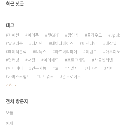
최근 댓글
태그
파이썬
아이폰
챗GPT
정인식
클라우드
Jpub
알고리즘
디자인
데이터베이스
머신러닝
배장열
데이터분석
리눅스
라즈베리파이
이벤트
아두이노
딥러닝
서평
아이패드
프로그래밍
사물인터넷
빅데이터
인공지능
ai
개발자
제이펍
서버
자바스크립트
네트워크
안드로이드
더보기
전체 방문자
오늘
어제