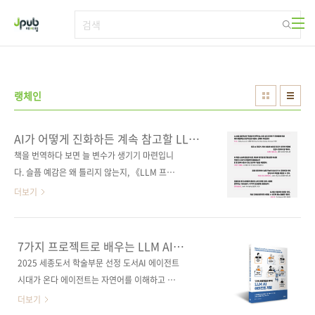
본문 바로가기
랭체인
AI가 어떻게 진화하든 계속 참고할 LLM
프로덕션 책
책을 번역하다 보면 늘 변수가 생기기 마련입니
다. 슬픔 예감은 왜 틀리지 않는지, 《LLM 프로
덕션 엔지니어링》 도 그 변수를 피해갈 수 없었
더보기
습니다. 한창 번역이 진행되고 있을 때 원서의 개
정판이 나온 거죠. 내적 비명이 절로 나왔지만,
기회로 만들자고 생각했습니다. 새로 추가된 내
7가지 프로젝트로 배우는 LLM AI
용을 담고, 더는 쓸 수 없는 기술은 덜어내고, 코
에이전트 개발
2025 세종도서 학술부문 선정 도서AI 에이전트
드까지 다시 검증했습니다. 그렇게 《LLM 프로
시대가 온다 에이전트는 자연어를 이해하고 그
덕션 엔지니어링》 은 지금 당장 현업에서 써먹
에 맞는 응답을 생성할 뿐만 아니라 특정 작업을
더보기
을 수 있는 책으로 완성되었습니다. 《LLM 프로
수행할 수 있는 인공지능이다. 단순한 콘텐츠 생