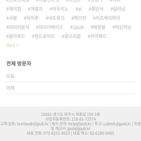
제이펍
개발자
아두이노
ai
정인식
딥러닝
서평
아이폰
네트워크
파이썬
라즈베리파이
데이터분석
데이터베이스
Jpub
배장열
머신러닝
클라우드
안드로이드
알고리즘
아이패드
더보기
전체 방문자
오늘
어제
10881 경기도 파주시 회동길 159 3층
사업자등록번호: 218-81-72574
교재 검토: textbook@jpub.kr | 독자 문의: help@jpub.kr | 투고: submit@jpub.kr | 주문
및 계산서: jpub@jpub.kr
대표 전화: 070-8201-9010 | 대표 팩스: 02-6280-0405