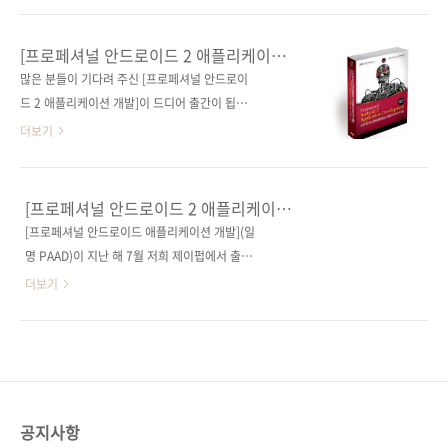
드 파일에 많은 오류가 있었습니다. 저자에 대한
이 아쉬었는데, 이번에 한국리눅스유저그룹(한
원망과 욕을 함께 섞어가면서 깔끔하게 정리해
국LUG)의 김태용 회장님께서 직접 강의노트를
[프로페셔널 안드로이드 2 애플리케이션
주셨으니 상기 도서를 구매하신 분들은 아래에
제작해주셨습니다. 대학 강의와 세미나, LUG운
개발(PA2AD)]이 출간됩니다.
많은 분들이 기다려 주신 [프로페셔널 안드로이
서 새로운 코드를 다운받으시기 바랍니다. 역자
영, 집필 등으로 많이 바쁘신 와중에도 안드로이
드 2 애플리케이션 개발]이 드디어 출간이 됩니
제공 새로운 소스 코드: 원출판사가 제공한 소스
드 활성화를 위해 강의노트를 제작해주신 김태
다. Professional Android 2 Application
더보기
코드의 오류..
용 회장님께 감사의 말씀을 드립니다. 이 강의노
Development 원서 제목의 앞글자를 따서 일명
트 전체는 일반인 모두에게 제공해드리지 못함
PA2AD라고 불리는 책인데, 내일 인쇄에 들어가
을 먼저 알려드립니다. 대학이나 학원에서 [프로
다음 주말이면 서점에 진열될 것 같습니다. 인터
[프로페셔널 안드로이드 2 애플리케이션
페셔널 안드로이드 2 애플리케이션 개발]로 강
넷 서점에서는 17일까지 예약 판매를 하고 있는
개발] 출간 연기 안내
[프로페셔널 안드로이드 애플리케이션 개발](일
의를 진행하시는 분이 계시다면 저희 출판사로
데, 출간 다음 주에 추석이 있고 택배 회사들이
명 PAAD)이 지난 해 7월 저희 제이펍에서 출간
연락을 주시면 확인 과정을 거쳐 제공해드리도
연중 가장 바쁜 시즌이라 배송은 언제 이뤄질지
되었었는데요, 지금에 비해서는 흔치 않은 안드
더보기
록 하겠습니다. 연락처: 070-8201-..
장담을 해드리기가 어렵네요. 안드로이드 마스
로이드 서적이기도 하고 그 구성과 내용이 안드
코트의 귀여운 이미지와는 달리 이 책은 터미네
로이드를 배우고자 하는 분들에게 좋은 평을 받
이터의 이미지를 차용해 강렬한 포스를 느끼게
아서인지 당시 베스트셀러로 판매되었고 지금도
해주고 있는데요, 많은 분들이 원서 표지를 변경
여러 학원과 학교, 기업에서 교재로 사용하고 있
하지 말라는 강력한 조언에 따라 이번에도 원서
습니다. 올 3월에 원서의 개정판이 출간되었고,
와 같은 디자인을 사용하였습니다. 잠깐..
발빠르게 저희도 번역에 들어갔습니다만 아직
공지사항