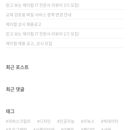
독자분들에게 보여드리지 못하게 되어 안타깝고
믿고 보는 제이펍 IT 전문서 리뷰어 3기 모집!
죄송하게 생각합니다. 저희 다른 책들과 이 블로
그를 통해 8월 중순 경에 출간될 거라 안내해드
교재 검토용 파일 서비스 정책 변경 안내
렸지만, 여러 사정으로 인해 늦어지고 있습니다.
제이펍 상시 채용공고
이에 전화나 메일로 개정판 출간을 문의해주신
믿고 보는 제이펍 IT 전문서 리뷰어 2기 모집!
여러 분들에게 다시 사과의 말씀을 드립니다. 그
대신 안드로이드 2.2..
제이펍 채용 공고_상시 모집
최근 포스트
최근 댓글
태그
자바스크립트
디자인
인공지능
리눅스
빅데이터
프로그래밍
사물인터넷
이벤트
챗GPT
서버