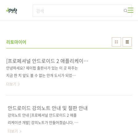
본문 바로가기
리토마이어
[프로페셔널 안드로이드 2 애플리케이션
개발]의 새로운 소스 코드 등록 안내
안녕하세요? 제이펍 출판사가 있는 이 곳 파주는
지금 한 치 앞도 볼 수 없는 안개 도시가 되었습
니다. 지금 시각이 12월 1일 12시 10분이네요.
더보기
10m 앞도 분간할 수 없는 안개 속에 있으니 저
또한 몽롱한 기분입니다. 각설하고요. 오늘 상기
도서에 대한 새로운 소스 코드를 역자분에게서
안드로이드 강의노트 안내 및 절판 안내
받았습니다. 철야와 주말근무를 넘나드는 회사
강의노트 안내 [프로페셔널 안드로이드 2 애플
프로젝트 틈틈이 작업해서 보내주셨습니다. 책
리케이션 개발] 강의노트가 만들어졌습니다. 이
에 일부 잘못 표기된 소스 부분들도 수정이 되었
전 판을 여러 학교와 학원에서 강의가 진행되었
더보기
지만, 무엇보다도 원출판사에서 제공한 소스 코
음에도 강의노트를 따로 제공해드리지 못해 많