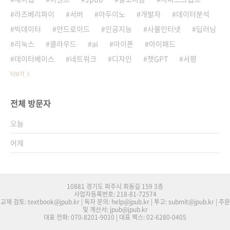
라즈베리파이
서버
아두이노
개발자
데이터분석
빅데이터
안드로이드
인공지능
사물인터넷
딥러닝
리눅스
클라우드
ai
아이폰
아이패드
데이터베이스
네트워크
디자인
챗GPT
서평
더보기
전체 방문자
오늘
어제
10881 경기도 파주시 회동길 159 3층
사업자등록번호: 218-81-72574
교재 검토: textbook@jpub.kr | 독자 문의: help@jpub.kr | 투고: submit@jpub.kr | 주문
및 계산서: jpub@jpub.kr
대표 전화: 070-8201-9010 | 대표 팩스: 02-6280-0405