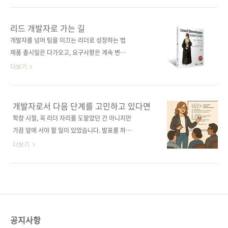
스로 판단하는 힘을 길러 주는 실전 가이드가 될
이제 AI가 코드를 작성하고, 이력서를 정리하고,
것이다. 도서구매 사이트(가나다순) [교보문고]
면접 준비까지 도와주는 시대가 되었습니다. 얼
리드 개발자로 가는 길
[도서11번가] [알라딘] [예스이십사] [쿠팡] 출판
마 전까지만 해도 이런 고민들 하셨을 겁니다.
개발자를 넘어 팀을 이끄는 리더로 성장하는 법
사 제이펍도서명 AI를 이기는 개발자 커리어 관
"어떤 언어를 공부해야 할까?", "이 회사 코딩
제품 출시일은 다가오고, 요구사항은 계속 변한
리 가이드부 제 이력서, 코딩..
테스트 자료가 어디에 있더라?" 하지만 이제는
다. 개발팀의 방향이 흔들릴 때, 위기를 기회로
더보기
상황이 조금 달라졌습니다. AI를 중심으로 사회
바꾸는 건 탁월한 기술이 아니라 팀을 이끄는 리
환경과 산업 전반이 크게 변화하면서 개발자들
더의 역량이다. 지금 IT 현장은 코드를 넘어 사람
역시 이전보다 훨씬 더 많은 고민 앞에 서게 되었
과 프로젝트를 함께 설계할 수 있는 리드 개발자
개발자로서 다음 단계를 고민하고 있다면
습니다."어디까지 AI를 활용해야 돼?" / "이력서
를 간절히 찾고 있다. 이 책은 개발자에서 팀을
학창 시절, 꼭 리더 자리를 도맡았던 건 아니지만
에는 뭐부터 써야 할까?" / "지금 퇴사해도 괜찮
이끄는 리드 개발자로 성장하기 위한 실전 가이
가끔 앞에 서야 할 일이 있었습니다. 발표를 하거
을까?""내 커리어... 제대로..
드로, 개발 프로세스 개선, 기술 문서 작성, 고객
나 팀플을 이끄는 일이 아주 낯설지는 않았죠. 그
더보기
과의 소통, 팀 멘토링, 건설적인 피드백 전달까지
래서 ‘리더십’이라는 말이 전혀 남의 이야기처럼
핵심 역량을 담았다. 한국어판 부록에는 한국 리
느껴지진 않았습니다. 그렇다고 쉽게 할 수 있는
드 개발자 인터뷰를 수록해 현장의 생생한 목소
일이라 생각해본 적도 없습니다. 굉장히 막중한
리와 실질적인 조언을 함께 전한다. 리드 개발자
책임감으로 머리를 싸맸던 기억이 있습니다. 이
로서 팀의 중심이 되어 성과를 이끌고 싶은 모든
번에 제이펍에서 출간하는 《리드 개발자로 가
개발자를 위한 필독서다. 도서구매 사이트(가나
는 길》은 막연하게만 느껴졌던 리더의 역할을
공지사항
다순)..