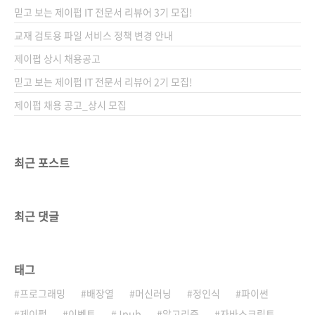
어떻게 준비할 수 있는지, 그 과정을 구체적으로
믿고 보는 제이펍 IT 전문서 리뷰어 3기 모집!
보여주는 책입니다. 기술적인 역량은 물론이고,
팀과 소통하는 방법, 피드백을 주고받는 방식, 감
교재 검토용 파일 서비스 정책 변경 안내
정을 이해하고 관계를 정돈하는 법까지 다루며,
제이펍 상시 채용공고
‘리더십’이란 타고나는 성격이 아니라 훈련 가능
믿고 보는 제이펍 IT 전문서 리뷰어 2기 모집!
한 능력이라는 걸 자연스럽게 느낄 수 있습니다.
..
제이펍 채용 공고_상시 모집
최근 포스트
최근 댓글
태그
프로그래밍
배장열
머신러닝
정인식
파이썬
제이펍
이벤트
Jpub
알고리즘
자바스크립트