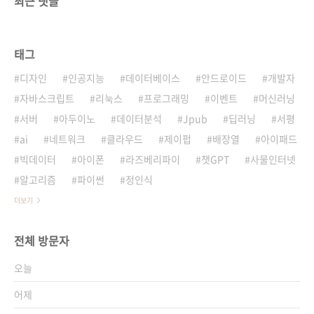
최근 댓글
태그
디자인
인공지능
데이터베이스
안드로이드
개발자
자바스크립트
리눅스
프로그래밍
이벤트
머신러닝
서버
아두이노
데이터분석
Jpub
딥러닝
서평
ai
네트워크
클라우드
제이펍
배장열
아이패드
빅데이터
아이폰
라즈베리파이
챗GPT
사물인터넷
알고리즘
파이썬
정인식
더보기
전체 방문자
오늘
어제