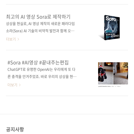
새 AI 영상 제작이 가능해진다. 영상 콘텐츠, 이
AI는 이제 단순한 기술을 넘어, 콘텐츠를 생산하
제 쉽고 빠르게 시작해 보자. 도서구매 사이트(가
는 방식 자체를 바꾸고 있습니다. 예전이라면 영
최고의 AI 영상 Sora로 제작하기
나다순) [교보문고] [도서11번가] [알라딘] [예스
상 하나를 만들기 위해 비싼 카메라를 갖추고, 복
상상을 현실로, AI 영상 제작의 새로운 패러다임
이십사] [쿠팡] 전자책 구매 사이트(가나다순)
잡한 편집 프로그램을 익혀야 했습니다. 하지만
소라(Sora) AI 기술의 비약적 발전과 함께 오픈
[교보문고] ..
생성형 AI의 발달로 영상 제작의 진입장벽은 눈
AI의 Sora는 상상 속 영상을 현실로 바꾸며 주목
더보기
에 띄게 낮아졌습니다. 이제는 아이디어만 있으
받고 있다. 이 책은 Sora의 강력한 기술력과 활
면 누구나 영상을 제작할 수 있는 시대입니다. 그
용 방법을 심층 분석하여 텍스트-비디오, 이미
렇다고 해서 모든 과정이 쉽기만 한 것은 아닙니
지-비디오, 동영상 확장 등 다양한 기능을 통해
#Sora #AI영상 #끝내주는편집
다. 어떤 프롬프트를 써야 원하는 결과물이 나오
누구나 손쉽게 고품질 영상을 제작할 수 있도록
ChatGPT로 유명한 OpenAI는 우리에게 또 다
는지, 어떤 흐름으로 작업해야 영상이 자연스럽
돕는다. 효율적인 프롬프트 작성법부터 전문적
른 충격을 안겨주었죠. 바로 우리의 상상을 현실
게 완성되는지를 아는 것이 중요하죠. 결국 핵심
인 프롬프트 라이브러리 구축, 그리고 Sora를 활
로 구현할 수 있는 동영상 생성 AI인 Sora(소라)
더보기
은..
용한 비즈니스 모델과 수익 창출 전략까지 Sora
를 공개한 것입니다. 텍스트-비디오 모델인
가 선사하는 AI 영상 세계의 모든 것을 다룬다.
Sora는 단 한 줄의 텍스트만으로도 영상을 생성
Sora와 함께 AI 영상 제작의 무한한 가능성을 탐
할 수 있습니다. 이 놀라운 기술은 2024년 2월
구해보자. 도서구매 사이트(가나다순) [교보문
베타 버전으로 처음 공개되었는데, 그때의 충격
고] [도서11번가] [알라딘] [예스이십사] [인
은 지금도 생생합니다. ChatGPT를 만났을 때와
터파크] [쿠팡] ..
같은 느낌이었죠. 베타 버전이었기 때문에 아쉬
공지사항