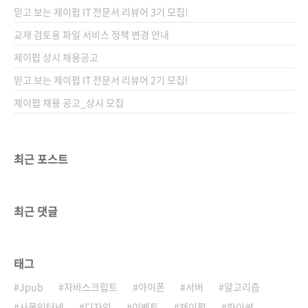
운 부분이 없는 건 아니었지만, 공식 버전이 출시
믿고 보는 제이펍 IT 전문서 리뷰어 3기 모집!
되면 얼마나 더 발전될지 궁금했죠. 그리고 발 빠
른 제이펍! 분명 많은 분야에서 Sora가 활용
교재 검토용 파일 서비스 정책 변경 안내
될 것이라 생각하고, 많은 분에게 도움이 되고자
제이펍 상시 채용공고
Sora 활용서를 준비하기 시작했습니다. 그 책이
믿고 보는 제이펍 IT 전문서 리뷰어 2기 모집!
바로 오늘 소개해드리는 《최고의 A..
제이펍 채용 공고_상시 모집
최근 포스트
최근 댓글
태그
Jpub
자바스크립트
아이폰
서버
알고리즘
사물인터넷
디자인
이벤트
제이펍
파이썬