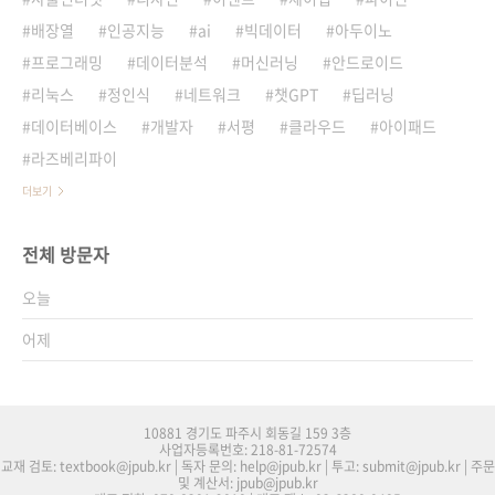
배장열
인공지능
ai
빅데이터
아두이노
프로그래밍
데이터분석
머신러닝
안드로이드
리눅스
정인식
네트워크
챗GPT
딥러닝
데이터베이스
개발자
서평
클라우드
아이패드
라즈베리파이
더보기
전체 방문자
오늘
어제
10881 경기도 파주시 회동길 159 3층
사업자등록번호: 218-81-72574
교재 검토: textbook@jpub.kr | 독자 문의: help@jpub.kr | 투고: submit@jpub.kr | 주문
및 계산서: jpub@jpub.kr