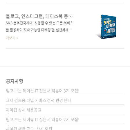
막 시작하는 초보자 입장에서는 인스타그램, 유
든 도구를 활용하라! 도서구매 사이트(가나다순)
튜브, 페이스북, 블로그, 구글까지 모두 다른 플
[교보문고] [도서11번가] [반디앤루니스] [알라
블로그, 인스타그램, 페이스북 등
랫폼에 어떻게 적응해야 하는지부터 까마득할
딘] [영풍문고] [예스이십사] [인터파크] [쿠팡]
여러분은 어떤 SNS 서비스로 마케팅하고
SNS 춘추전국시대! 사용할 수 있는 모든 서비스
따름입니다. 하지만 이제 걱정하지 마세요!
있나요?
전자책 구매 사이트(가나다순)[교보문고] [구글
를 활용하여‘지속 가능한 마케팅’을 실천하세요!
2020년 첫 출간 후, 소상공인과 자영업자를 위
북스] [리디북스] [알라딘] [예스이십사] [인터파
페이스북부터 네이버 블로그까지 마음만 먹으면
더보기
한 ..
크] 출판사 제이펍저자명 강진영, 유영진출판일
나의 상품을 홍보할 수 있는 서비스는 얼마든지
2020년 4월 6일페이지 364쪽시리즈 (없음)판
찾을 수 있습니다. 그러므로 중요한 것은 무엇을
형 신국판변형(152*215*15.6)제 본 무선(soft
사용하느냐가 아닌 ‘꾸준하게 지속 가능한 전략
cover)정 가 18,000원ISBN 979-11-90665-
을 세워 마케팅을 실천하느냐’입니다. 사실 마케
04-9 (13000)키워드 소..
팅에 사용할 비용이 넉넉하다면 이렇게 고민할
필요도 없겠죠? 돈을 사용하는 만큼 어느 정도
공지사항
성과가 나오니까요. 대기업과 중소기업 간 승패
믿고 보는 제이펍 IT 전문서 리뷰어 3기 모집!
의 판가름은 제품의 우수성도 있겠지만, 마케팅
에 투자한 비용의 차이도 클 겁니다. 이런 상황?
교재 검토용 파일 서비스 정책 변경 안내
어떤 상황? 비용이 넉넉하지 않은 이런 상황에서
제이펍 상시 채용공고
우리에게 필요한 것은 꾸준한 시간과 노력의 투
믿고 보는 제이펍 IT 전문서 리뷰어 2기 모집!
자입니다. 하지만 아무런 계획 없이 무작정 이것
저것, 기웃기웃..
제이펍 채용 공고_상시 모집