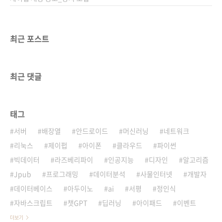
최근 포스트
최근 댓글
태그
서버
배장열
안드로이드
머신러닝
네트워크
리눅스
제이펍
아이폰
클라우드
파이썬
빅데이터
라즈베리파이
인공지능
디자인
알고리즘
Jpub
프로그래밍
데이터분석
사물인터넷
개발자
데이터베이스
아두이노
ai
서평
정인식
자바스크립트
챗GPT
딥러닝
아이패드
이벤트
더보기