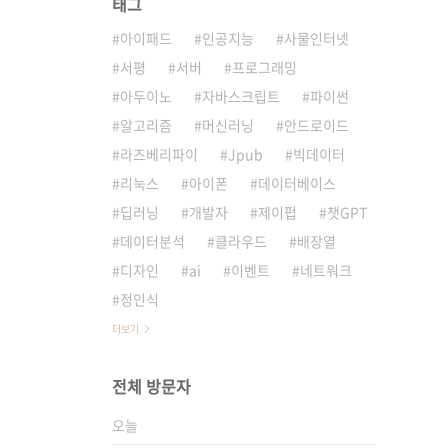
태그
아이패드
인공지능
사물인터넷
서평
서버
프로그래밍
아두이노
자바스크립트
파이썬
알고리즘
머신러닝
안드로이드
라즈베리파이
Jpub
빅데이터
리눅스
아이폰
데이터베이스
딥러닝
개발자
제이펍
챗GPT
데이터분석
클라우드
배장열
디자인
ai
이벤트
네트워크
정인식
더보기
전체 방문자
오늘