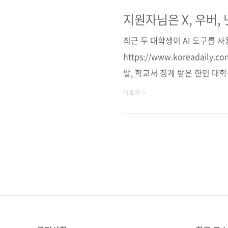
스 추천 시스템 등 실존 서비
도 체계적으로 학습할 수 있게 
지원자님은 X, 우버,
11번가] [알라딘] [예스이십사]
최근 두 대학생이 AI 도구를 
북스]..
https://www.koreadaily.
발, 학교서 징계 받은 한인 대
징계 사유가 될까. 컬럼비아대에
더보기
그램을 개발한 뒤 학교 징계 조치를.
면접조차 AI에게 맡기면 되니 
습니다. 나를 도와주던 AI는 곧
겁니다. 아니 그 이전에, 어찌