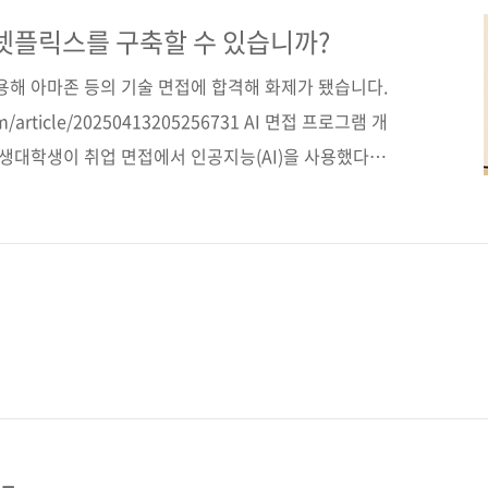
스를 구축해보는 연습을 통해 시스템 설계의 이론과 실습
구성했다. 도서구매 사이트(가나다순) [교보문고] [도서
 넷플릭스를 구축할 수 있습니까?
 [쿠팡] 전자책 구매 사이트(가나다순) [교보문고] [구글
사용해 아마존 등의 기술 면접에 합격해 화제가 됐습니다.
com/article/20250413205256731 AI 면접 프로그램 개
학생대학생이 취업 면접에서 인공지능(AI)을 사용했다면
 재학 중인 한인 대학생이 AI를 활용한 면접 보조 프로
..www.koreadaily.com 정말 좋군요. 이제 기술
코딩 인터뷰 공부할 필요도 없겠네요. 그렇죠? 그렇지 않
 더 발달해 면접 시의 부정행위도 잘 감지할 수 있게 될
어찌 회사에 입사했다고..