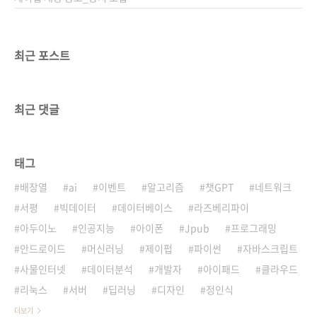
최근 포스트
최근 댓글
태그
배장열
ai
이벤트
알고리즘
챗GPT
네트워크
서평
빅데이터
데이터베이스
라즈베리파이
아두이노
인공지능
아이폰
Jpub
프로그래밍
안드로이드
머신러닝
제이펍
파이썬
자바스크립트
사물인터넷
데이터분석
개발자
아이패드
클라우드
리눅스
서버
딥러닝
디자인
정인식
더보기