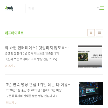
본문 바로가기
애프터이펙트
싹 바뀐 인터페이스? 헷갈리지 않도록
최신 버전으로 컴백~
영상 편집 분야 5년 연속 베스트셀러!조블리의
《진짜 쓰는 프리미어 프로 영상 편집 2025(최
신 개정판)》 출간 임박어도비가 손꼽으며 40만
더보기
구독자가 절찬하는 영상 편집 분야의 대표 크리
에이터 조블리의 《진짜 쓰는 프리미어 프로》
가 새롭게 바뀐 인터페이스를 전면 반영해 최신
3년 연속 영상 편집 1위인 데는 다 이유가
개정판으로 돌아왔습니다. 프롬프트만 입력하면
있겠죠?
2020년 1월 출간 후 2023년 6월까지 3년 이상
생성형 AI가 영상까지 만들어주는 영상의 시대
꾸준히 독자의 선택을 받은 영상 편집의 대표 도
에서 나만의 영상 콘텐츠를 만들고 싶은 창작의
서! 《유튜브 영상 편집을 위한 프리미어 프로》
더보기
욕구는 식을 줄을 모릅니다. 이에 어도비는 프리
가 새로운 모습으로 돌아왔습니다. 20만 구독자