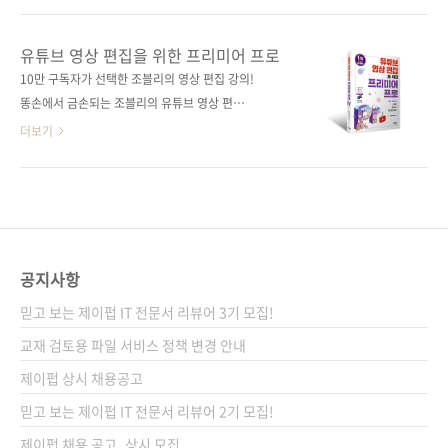
미어 프로를 시작으로 다양한 신기능을 지난
와 1,000만 조회수, 3년 연속 1위로 검증된 프리
2024년 세계 최대 크리에이티브 행사인 Adobe
미어 프로 특강이 2023년 최신 기능과 더욱 탄
유튜브 영상 편집을 위한 프리미어 프로
MAX에서 선보인 바 있습니다. 《진짜 쓰는 프리
탄해진 구성으로 찾아왔습니다. 유튜브 영상 편
10만 구독자가 선택한 조블리의 영상 편집 강의!
미어 프로》의 작가 조블리는 Adobe MAX 행사
집에 관심 있는 사용자라면 한 번쯤 들어 본 그
똥손에서 금손되는 조블리의 유튜브 영상 편집
한국 대표 크리에이터로 참가하며 새로운 소식
이름, 조블리! 유튜브에서 영상 편집 관련 동영상
강의, 이제 책으로 만나보세요!영상 편집 전문 유
더보기
을 전해왔는데..
콘텐츠를 올리며 활동하는 대표적인 크리에이터
튜브 크리에이터 조블리의 10년 내공이 가득 담
중 한 명입니다. https://www.youtube.com/
긴 프리미어 프로 영상 편집 강의로,여러분도 금
조블리 조블리 저자는 10년 이상 영상 편집을 하
손이 될 수 있습니다. 유튜브 콘텐츠의 품질을 높
면서 쌓은 노하우와 《유튜브 영상 편집을 위한
여줄 프리미어 프로 영상 편집, 지금 바로 시작해
프리미어 프로》 출간 후 독자들의 피드백을 모
보세요! 도서구매 사이트(가나다순) [교보문고]
두 반영하여 최신작 《진짜 ..
[도서11번가] [반디앤루니스] [알라딘] [영풍문
공지사항
고] [예스이십사] [인터파크] [쿠팡] 출판사 제이
믿고 보는 제이펍 IT 전문서 리뷰어 3기 모집!
펍저자명 조블리(조애리)출판일 2020년 1월 17
일페이지 452쪽시리즈 (없음)판 형 46배판
교재 검토용 파일 서비스 정책 변경 안내
(188*257*19)제 본 무선(soft cover)정 가
제이펍 상시 채용공고
23,000원ISBN 979-11-88621-81-1 (13000)
믿고 보는 제이펍 IT 전문서 리뷰어 2기 모집!
키워드 ..
제이펍 채용 공고_상시 모집