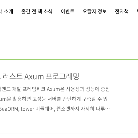
서 소개
출간 전 책 소식
이벤트
오탈자 정보
전자책
드 러스트 Axum 프로그래밍
백엔드 개발 프레임워크 Axum은 사용성과 성능에 중점
xum을 활용하면 고성능 서버를 간단하게 구축할 수 있
SeaORM, tower 미들웨어, 웹소켓까지 자세히 다루며,
 학습할 수 있도록 구성되었다. 채팅 앱 서비스는 프런
며, 만든 앱을 Shuttle로 쉽고 빠르게 배포하는 방법