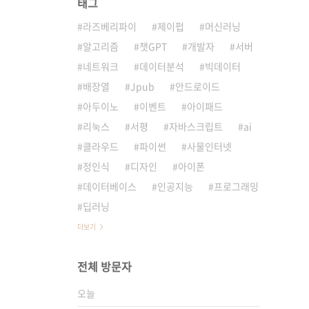
태그
라즈베리파이
제이펍
머신러닝
알고리즘
챗GPT
개발자
서버
네트워크
데이터분석
빅데이터
배장열
Jpub
안드로이드
아두이노
이벤트
아이패드
리눅스
서평
자바스크립트
ai
클라우드
파이썬
사물인터넷
정인식
디자인
아이폰
데이터베이스
인공지능
프로그래밍
딥러닝
더보기
전체 방문자
오늘