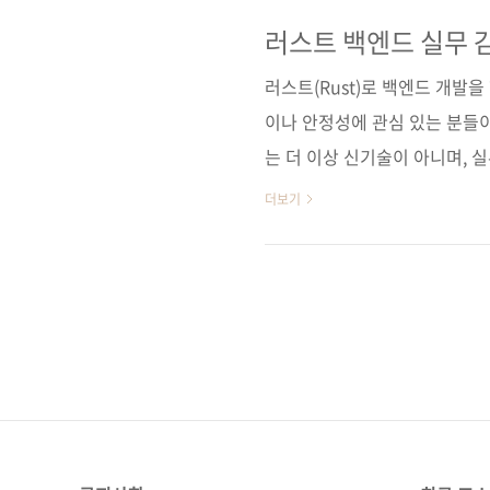
을 배운다. 도커로 간단하게 실
심의 학습으로 Axum을 활용한
러스트 백엔드 실무 감
순) [교보문고] [도서11번가] 
러스트(Rust)로 백엔드 개발을
순) ..
이나 안정성에 관심 있는 분들
는 더 이상 신기술이 아니며, 
된 《LUVIT♥ 실전 백엔드 
더보기
절한 책이다. 이 책은 러스트 +
서비스를 만들어보며 Axum의 
실무 예제 안에 녹아 있다. Ax
연결tower 기반 미들웨어 커스
..