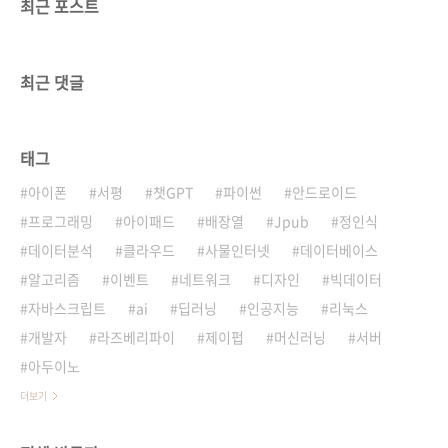
최근 포스트
최근 댓글
태그
아이폰
서평
챗GPT
파이썬
안드로이드
프로그래밍
아이패드
배장열
Jpub
정인식
데이터분석
클라우드
사물인터넷
데이터베이스
알고리즘
이벤트
네트워크
디자인
빅데이터
자바스크립트
ai
딥러닝
인공지능
리눅스
개발자
라즈베리파이
제이펍
머신러닝
서버
아두이노
더보기