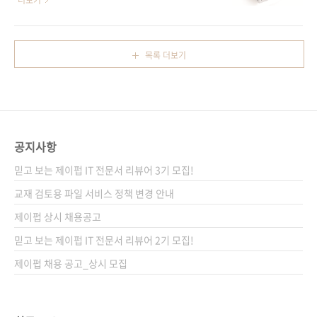
더보기
(188*245*35)제 본 무선(soft cover)정 가
혹은 학원에서 8 버전 책의 출간 시기를 문의해
36,000원ISBN 979-11-85890-22-7 (93000)
주셨는데, 이제야 출간하게 되었습니다. 3월에는
키워드 아이패드 / 아이폰 / iOS / 모바일 / 앱 분
출간하려 했지만, 후반 작업이 다소 길어져 이제
목록 더보기
야 모바일 프로그래밍 / iOS 관련 사이트■ 원출
서야 예약 판매 소식을 전하게 되었네요. 기다려
판사..
주신 분들에게 감사의 말씀을 드립니다. 표지에
서도 알 수 있듯이, 이번 8 버전에서는 예제 코드
가 모두 스위프트(Swift)로 변경되었고, 이전에
오브젝티브-C 언어 사용법은 당연히 스위프트
공지사항
사용법(총 9개 장)으로 교체되었습니다. 그 외에
Xcode 6와 iOS 8에 새롭게 도입된 기능들(스위
믿고 보는 제이펍 IT 전문서 리뷰어 3기 모집!
프트 플레이그라운드, 사이즈 클래스를 이용한
교재 검토용 파일 서비스 정책 변경 안내
유니버셜 사용자 인터페이스 설계..
제이펍 상시 채용공고
믿고 보는 제이펍 IT 전문서 리뷰어 2기 모집!
제이펍 채용 공고_상시 모집