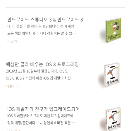
말하는 '대박'을 터뜨린 겁니다. 출시 1년 도 안
소스 제공, 카페를 통한 독자 A/S 제공! 출판사
되어 50만 다운로드를 넘어섰고(2018년 2월 현
제이펍지은이 한동호출판일 2017년 8월 4일페
재 90만 이상), 그해 ‘애플이 선택한 2016년 베
이지 420쪽시리즈 I♥Mobile 33판 형 46배판
안드로이드 스튜디오 3 & 안드로이드 8
스트 앱’으로 선정되는 영광을 누리기도 했습니
변형(188*245*20)제 본 무선(soft cover)정
네. 이 둘을 다룬 책이 곧 출간됩니다. 전 세계의
다. 이어 앱 내용을 기반으로 일본어 책으로도 나
가 26,000원ISBN 979-11-85890-96-8
모든 책을 확인한 게 아니니 정확히는 알 수 없지
왔고, 그 책을..
(93000)키워드 안드로이드 / 안드로이드 스튜
만, 안드로이드 스튜디오의 최신 버전인 "안드로
더보기
디오 / Node.js / MariaDB / 오픈소스분 야 프
이드 스튜디오 3.0 Canary 8"과 안드로이드
로그래밍 / 모바일 관련 사이트■ 저자 운영 A/S
OS 최신 버전인 "안드로이드 8"을 함께 다룬 세
카페 관련 포스트■ 2017/07/27 - [출간전 책
계 최초의 서적이 아닐까 합니다. 사실, 이 책은
핵심만 골라 배우는 iOS 8 프로그래밍
소식] - 스타트업을 위한 안드로이드와 서버 개
새 판이 나올 때마다 독자들에게 사랑을 받아왔
2016년 11월 16일부터 절판입니다. iOS 5,
발 첫걸음 관련 시리즈■ I♥Mobile(..
던 Neil Smyth의 [Android Studio 2.3
iOS 6, iOS 7 버전에 이은 iOS 앱 개발의 최신
Development Essentials - Android 7
베스트셀러!간결한 설명, 풍부한 예제가 돋보이
더보기
Edition]의 번역서인데요. 번역과 편집 중간에
는 iOS 앱 개발자들의 필수 레퍼런스! 출판사 제
끊임없이 업데이트되는 안드로이드 스튜디오 때
이펍원출판사 Neil Smyth원서명 iOS 8 App
문에 고생은 고생대로 하고, 출간은 계속 연기되
Development Essentials(원서 ISBN:
iOS 개발자의 친구가 업그레이드되어
는 상황이었다가 그나마 안드로이드 스튜디오가
9781505586411)저자명 닐 스미스역자명 황
돌아왔습니다.
iOS 5 버전부터 6, 7까지 매년 iOS 업데이트에
최근 안정화 추세를 보이면서 이제서야 최신 내
반석출판일 2015년 4월 17일페이지 892쪽시
맞춰 개정/출간하다 보니 당연히 8 버전 책을 기
용을 모두 반영..
리즈 I♥Mobile 25 (아이러브모바일 25)판 형
다리는 분이 많았던 것 같습니다. 연초부터 개인