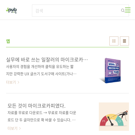
본문 바로가기
앱
실무에 바로 쓰는 일잘러의 마이크로카피
작성법
사용자의 경험을 개선하여 클릭을 유도하는 짧
지만 강력한 UX 글쓰기 도서구매 사이트(가나다
순) [교보문고] [도서11번가] [알라딘] [예스이십
더보기
사] [인터파크] [쿠팡] 전자책 구매 사이트(가나
다순) [교보문고] [구글북스] [리디북스] [알라
딘] [예스이십사] 출판사 제이펍 저작권사
모든 것이 마이크로카피였다.
Shuwa System 원서명 Webコピーライティ
자료를 무료로 다운로드 → 무료로 자료를 다운
ングの新常識 ザ・マイクロコピー[第2版]
로드 단 두 글자만으로 확 바꿀 수 있습니다. 숨
(9784798067193) 도서명 실무에 바로 쓰는
가쁘게 변화하는 디지털 환경 속에서 웹/앱 서비
더보기
일잘러의 마이크로카피 작성법 부제목 사용자의
스의 성장만큼이나, UX 라이팅의 역할은 점차