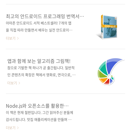
경험을 개선하여 클릭을 유도하는 짧지만 강력
증가하고 있습니다. 2010년대부터 실리콘밸리
한 UX 글쓰기 지은이 야마모토 다쿠마 옮긴이
등을 중심으로 주목받기 시작한 UX 라이팅은 이
최고의 안드로이드 프로그래밍 번역서를
김모세 시리즈 일잘러 시리즈 출판일 2023년
제 국내에도 ‘사용자 경험 글쓰기’ 혹은 ‘UX 라이
꿈꿉니다!
아마존 안드로이드 서적 베스트셀러! 7개의 앱
10월 15일 페이지 264쪽 판 형 신국판변형
팅’으로 불리며 그 영역을 넓혀가고 있죠. 특히
을 직접 따라 만들면서 배우는 실전 안드로이드
(152*215*13) 제 본 무선(soft cover) ..
전 세계에서도 손꼽히는 디지털 환경을 갖춘 한
프로그래밍! 책 한 권의 과정을 다 마치면 어느새
더보기
국에서 UX 라이팅은 정말 빠르게 자리잡고 있습
나도 안드로이드 개발자! 익히 폐사에서도 나온
니다. 특히 사용자와 웹/앱 서비스 접점이 많은
적이 있던 그 유명한 빅 너드 랜치의 책! 드디어
IT, 금융, 통신 분야 등을 중심으로 UX 라이팅을
네 번째 개정판이 나와 열심히 다듬어 여러분께
앱과 함께 보는 알고리즘 그림책!
꾸준히 연구하고 있으며, 이를 바탕으로 기업의
선보이게 되었습니다. 모바일 교육 분야에서 유
참으로 기발한 책 하나가 곧 출간됩니다. 일반적
UX 라이팅 기준을 제시하고 있습니다. 마이크로
명한 미국의 빅 너드 랜치의 책을 저희 제이펍에
인 콘텐츠의 확장은 책에서 영화로, 연극으로, 드
카피는 UX 라이팅의 한 종류로 웹/앱 페이지..
서도 여러 권 선보였었죠. 어떤 책이 나왔었는지
라마로, 게임 등으로 이뤄지죠. 그런데 앱 하나
더보기
잠깐 살펴볼까요? 《빅 너드 랜치의 스위프트 프
잘 만들었더니 그게 거꾸로 이뤄졌네요. 바로
로그래밍(제2판)》 《빅 너드 랜치의 코틀린 프
'Algorithms: Explained & Animated(알고리
로그래밍》 《실무에 바로 적용하는 안드로이드
즘 도감)'이란 앱입니다. 일본인 개발자와 대학교
Node.js와 오픈소스를 활용한
프로그래밍》 《실무에 바로 적용하는 안드로이
수가 함께, 어떻게 하면 코딩을 공부하는 많은 사
안드로이드 서비스 개발
이 책은 현재 절판입니다. 그간 읽어주신 분들께
드 프로그래밍(제2판)》 이 중에서 오늘 소개할
람이 알고리즘을 좀 더 쉽게 이해할 수 있을까를
감사드립니다. 맛집 애플리케이션을 만들며 배
책은 '안드로이드 프로그래밍'의 제4판입니다.
고민한 끝에 2016년에 출시하였는데, 이게 소위
우는 안드로이드 서비스 구성과 운영!맛집 앱 풀
더보기
안드로이드 버..