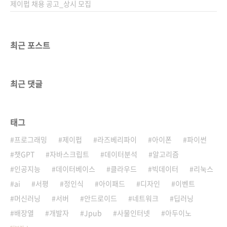
두 깨버렸네요. 황..
제이펍 채용 공고_상시 모집
최근 포스트
최근 댓글
태그
프로그래밍
제이펍
라즈베리파이
아이폰
파이썬
챗GPT
자바스크립트
데이터분석
알고리즘
인공지능
데이터베이스
클라우드
빅데이터
리눅스
ai
서평
정인식
아이패드
디자인
이벤트
머신러닝
서버
안드로이드
네트워크
딥러닝
배장열
개발자
Jpub
사물인터넷
아두이노