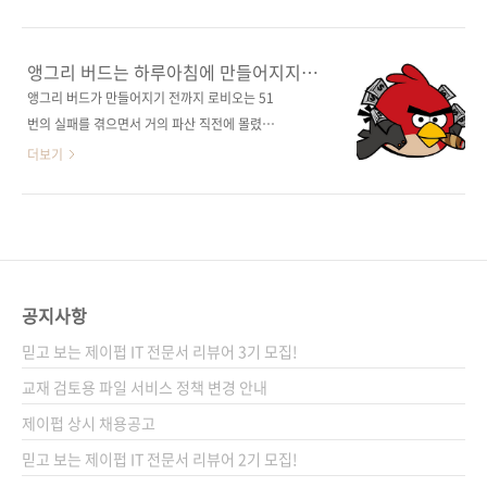
Ranch Guides원서명 Android
하던 마이크로소트였는데, 서피스를 앞세운 반
Programming: The Big Nerd Ranch Guide
격이 어떻게 될지 사뭇 궁금하기도 합니다. 이 서
(원서 ISBN: 9780321804334)저자명 빌 필립
피스에는 MS의 최신 운영체제인 윈도우즈 8이
앵그리 버드는 하루아침에 만들어지지
스(Bill Phillips), 브라이언 하디(Brian Hardy)
설치되어 있는데, 호불호가 있을 수 있지만 터치
않았다!
앵그리 버드가 만들어지기 전까지 로비오는 51
역자명 심재철출판일 2013년 11월 22일..
키보드 커버를 장착하여 노트북처럼 사용하고,
번의 실패를 겪으면서 거의 파산 직전에 몰렸다
해상도 높은 화면으로 얼리어탑터들의 관심을
고 합니다. 2009년 봄, 로비오의 리드 게임 디자
더보기
끌고 있는 것 같습니다. 다만, 출시된 지 1년이나
이너인 자코 이살로가 포토샵에서 게임 스크린
된 제품을 이제서야 국내에서 판매하는 건 한국
샷을 하나 그리기 시작했습니다. 이 그림에서 시
소비자들로부터 볼멘소리를 들을 만 하네요. 아
작한 앵그리 버드가 3명의 대학생이 창업한 작은
무튼 책장사 본연의 임무로 돌아와서, 흠흠.. 기
게임 회사 로비오를 자산가치 12억 달러의 글로
존의 운영체제 스타일을 버리고 새롭게, 정말 새
벌 기업으로 성장시켰습니다. 이번에 소개하는
롭게 선보인 타일 기반의 윈도우즈 8용 앱 제작
책 [앱만장자]에는 앵그리 버드뿐만 아니라 앱스
공지사항
책을 준비하고 ..
토어 초창기에 베스트셀러 앱(게임)을 만들어 돈
믿고 보는 제이펍 IT 전문서 리뷰어 3기 모집!
방석에 올랐던 인물들을 취재하여 그들의 성공
노하우와 함께 성공 이면에 있는 그늘진 이야기
교재 검토용 파일 서비스 정책 변경 안내
들을 함께 들려주고 있습니다. 앵그리 버드는 저
제이펍 상시 채용공고
도 즐겨 하는 게임인데요, 화장실에서 혹은 TV를
믿고 보는 제이펍 IT 전문서 리뷰어 2기 모집!
보면서 조금씩 하다 보니 스페이스 버전까지 모