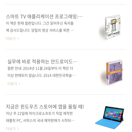
iPad(원서 ISBN: 9781492854340)저자명 닐
기존 내용의 수정과 새 버전에 대한 설명이 추가
스미스(Neil Smyth)역자명 황반석시리즈
되었습니다. 좀 더 일찍 출간해야 했으나, 베타리
스마트 TV 애플리케이션 프로그래밍:
I♥Mobile 24 (아이러브모바일 24)출판일
더들로 하여금 출간 전 사전 검증 과정을 거치느
실무에 바로 적용하는
이 책은 현재 절판입니다. 그간 읽어주신 독자들
2014년 5월 14일..
라 예상 출간일보다 한 달 가량 늦어졌네요. 참고
께 감사드립니다. 양질의 영상 서비스를 위한 스
로, 제이펍에서는 이 책부터 앞으로 나올 모든 책
마트 TV 애플리케이션을 개발하고 싶다면,이 책
더보기
에 베타리딩을 진행할 예정입니다. 혹시 있을 수
이 좋은 밑거름이 되어 줄 것이다. 출판사 제이펍
있는 오탈자는 물론이고, 예제 코드 테스팅, 모호
저자명 정금호 지음출판일 2014년 1월 24일페
한 문장 등을 체크하고 있습니다. 베타리딩을 한
이지 312쪽판 형 46배판 변형(188*245), 반양
실무에 바로 적용하는 안드로이드
다고 해서 100% 완벽한 책이 될 수는 없겠지만,
장(soft cover)정 가 20,000원ISBN 978-89-
프로그래밍
절판 안내: 2014년 11월 24일부터 이 책은 더
기존 책들에 비해 조금이나마 오류가 적은 책을
94506-85-2 (93000)키워드 스마트 TV / 자바
이상 판매되지 않습니다. 2014 대한민국학술원
선보일 수 있을 것으로 기대합니다. 이번..
스크립트 / HTML / CSS / 웹 기반 플랫폼 분야
우수학술도서 선정!아마존 안드로이드 분야 베
더보기
프로그래밍 / 스마트 TV / 자바스크립트,
스트셀러!최신 안드로이드인 킷캣(4.4) 버전에
HTML, CSS 관련 사이트■ 독자 Q&A 저자 메
서 코드 테스트 완료!8개의 앱을 직접 따라 만들
일: nashorn74골뱅이yahoo.co.kr■ 저자 블
면서 배우는 실전 안드로이드 프로그래밍!미국
지금은 윈도우즈 스토어에 앱을 올릴 때!
로그: http://nashorn.tistory.com/ 관련 포스
최고의 모바일 교육기관인 빅 너드 랜치(Big
지난 주 22일에 마이크로소프트가 직접 제작한
트■ 2014/01/..
Nerd Ranch)의 안드로이드 강의 노하우를 기
태블릿 PC, 서피스의 국내 예약판매가 시작되었
반으로 집필! 출판사 제이펍원출판사 Big Nerd
죠. 스마트폰과 태블릿에서 애플과 구글에 고심
더보기