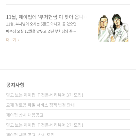
러링 북》은 대형 불화를 가까이에서 감상하고
풍 나들이를 계획 중이시라면 가까운 산사에 들
직접 색칠할 수 있도록 구성된 전통 미술 컬러링
러보시면 어떨까요? 법당의 단청이나 후불화 등
11월, 제이펍에 '부처핸썸'이 찾아 옵니다.
북입니다. 불교 회화의 아름다움을 손끝으로 느
한국의 문화유산도 함께 느껴보시는 시간 되시
(편집후기 1탄 & 펀딩)
11월. 부처님이 오시는 5월도 아니고, 곧 있으면
끼며, 색을 채우는 과정에서 마음의 번뇌를 비우
길 바라며, 《우리가 사랑한 괘불탱, 마음 챙김
예수님 오실 12월을 앞두고 멋진 부처님의 존상
고 본연의 평온과 행복을 찾아가는 시..
컬러링 북》 편집후기 2탄 시작합니다. 편집후
을 모은 괘불도 컬러링 북 《우리가 사랑한 괘불
더보기
기 1탄에 이어 ... 실오라기 같은 희망을 품고 연
탱, 마음 챙김 컬러링 북》이 나옵니다. 괘불탱
구원을 찾아갔어요. 연구원에 대한 정보는 검색
(掛佛幀)이란, '掛(걸 괘)'에서 알 수 있듯 걸어
이 전부였지만, '연구원'이니 불화 전문가 집단일
놓은 불화입니다. 다만 실내에 거는 족자 형태가
것이라는 확신으로 달려갔습니다. 한편으로는
아닌, 주로 건물 외부 야외에서 법회가 열릴 때
연구원 사무실이 - 부처님 오신 날처럼 - 여기저
사용하는 대형 불화라는 점이 신선하다고 할 수
기 꽃등과 불화가 걸려 있으면 어색해서 어쩌지
있습니다.어떤 내용을 담고 있는 책인지, 불자도
공지사항
긴장하..
아닌 편집자가 어떻게 이 책을 기획하게 되었는
믿고 보는 제이펍 IT 전문서 리뷰어 3기 모집!
지 궁금하시면 함께 '아윌팔로힘~' 해보실까요?
★ 이번 출간 전 책 소식은 안물안궁 가상의 인터
교재 검토용 파일 서비스 정책 변경 안내
뷰로 진행해 보았습니다 ★ 부처 중 최고 힙부
제이펍 상시 채용공고
처! 장엄신 괘불탱을 만나다저는 시각 예술과 전
믿고 보는 제이펍 IT 전문서 리뷰어 2기 모집!
통 공예에 관심이 많아요. 만약 어릴 때..
제이펍 채용 공고_상시 모집