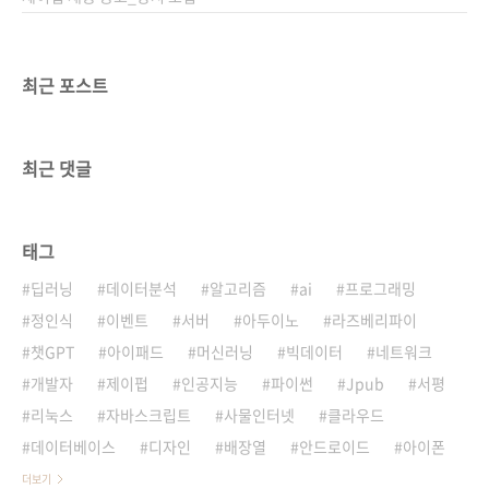
최근 포스트
최근 댓글
태그
딥러닝
데이터분석
알고리즘
ai
프로그래밍
정인식
이벤트
서버
아두이노
라즈베리파이
챗GPT
아이패드
머신러닝
빅데이터
네트워크
개발자
제이펍
인공지능
파이썬
Jpub
서평
리눅스
자바스크립트
사물인터넷
클라우드
데이터베이스
디자인
배장열
안드로이드
아이폰
더보기