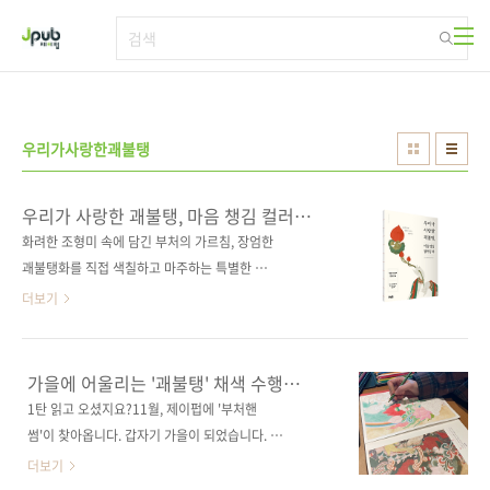
본문 바로가기
우리가사랑한괘불탱
우리가 사랑한 괘불탱, 마음 챙김 컬러링
북
화려한 조형미 속에 담긴 부처의 가르침, 장엄한
괘불탱화를 직접 색칠하고 마주하는 특별한 경
험을 선사합니다. ● 국보 4점과 보물 14점. 총
더보기
18작품 이미지와 해설 수록● 편하게 펼쳐서 그
릴 수 있는 전통 사철 제본 ‘괘불탱’은 사찰의 큰
법회나 의식 때만 모습을 드러내는 장엄한 불화
가을에 어울리는 '괘불탱' 채색 수행
입니다. 화면 가득한 부처와 보살의 모습, 눈부신
어떠세요?(편집후기 2탄)
1탄 읽고 오셨지요?11월, 제이펍에 '부처핸
색채와 정교한 선은 보는 이의 마음을 절로 경건
썸'이 찾아옵니다. 갑자기 가을이 되었습니다. 파
하게 만듭니다. 이런 괘불탱의 세계를 한 권에 담
주의 가을 퇴근길은 날아가는 철새 대열을 볼 수
더보기
았습니다. 《우리가 사랑한 괘불탱, 마음 챙김 컬
있는 아름다운 풍경이 함께합니다. 이번 가을 단