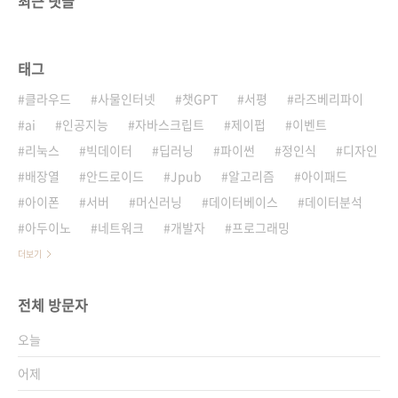
최근 댓글
태그
클라우드
사물인터넷
챗GPT
서평
라즈베리파이
ai
인공지능
자바스크립트
제이펍
이벤트
리눅스
빅데이터
딥러닝
파이썬
정인식
디자인
배장열
안드로이드
Jpub
알고리즘
아이패드
아이폰
서버
머신러닝
데이터베이스
데이터분석
아두이노
네트워크
개발자
프로그래밍
더보기
전체 방문자
오늘
어제