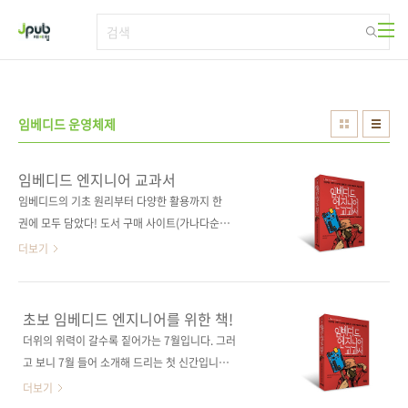
본문 바로가기
임베디드 운영체제
임베디드 엔지니어 교과서
임베디드의 기초 원리부터 다양한 활용까지 한
권에 모두 담았다! 도서 구매 사이트(가나다순)
[교보문고] [도서11번가] [반디앤루니스] [알라
더보기
딘] [영풍문고] [예스이십사] [인터파크] [쿠
팡] 전자책 구매 사이트(가나다순)[교보문고] [구
글북스] [리디북스] [알라딘] [예스이십사] 출판
초보 임베디드 엔지니어를 위한 책!
사 제이펍도서명 임베디드 엔지니어 교과서부
더위의 위력이 갈수록 짙어가는 7월입니다. 그러
제 인공지능 시대가 요구하는 임베디드 시스템
고 보니 7월 들어 소개해 드리는 첫 신간입니다.
개발자의 핵심 스킬저작권사 C&R研究所원서명
다른 달에 비해 신간 소개가 조금 늦었습니다. 오
더보기
組込みエンジニアの教科書(원서 ISBN:
래간만에 임베디드 관련 도서를 소개해 드립니