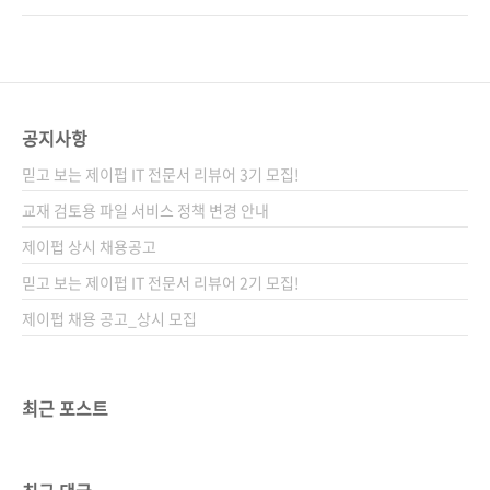
9784863542754)저자명 와타나베 노보루, 마
다. 처음부터 강렬한 붉은 빛의 표지가 시선을 끄
키노 신지역자명 정인식출판일 2020년 7월 29
는군요. 《임베디드 엔지니어 교과서: 인공지능
일페이지 304쪽시리즈 I♥Robot 15(제이펍의
시대가 요구하는 임베디드 시스템 개발자의 핵
로봇 시리즈 15)판 형 170*225*17제 본 무선
심 스킬》 그동안 제이펍에서는 다양한 임베디
(soft cover)정 가 26,000원IS..
드 관련 도서를 출간했습니다. 임베디드 관련 키
공지사항
워드로는 아두이노, 라즈베리 파이, 사물인터넷,
믿고 보는 제이펍 IT 전문서 리뷰어 3기 모집!
리눅스 프로그래밍 등을 들 수 있는데요. 최근에
출간된 임베디드 관련 도서로는 《사물인터넷을
교재 검토용 파일 서비스 정책 변경 안내
위한 리눅스 프로그래밍 with 라즈베리 파이(전
제이펍 상시 채용공고
면개정판)》, 《허교수의 ARM Mbed 프로그래
믿고 보는 제이펍 IT 전문서 리뷰어 2기 모집!
밍 입문》, 《코드로 알아보는 ARM 리눅스 커
널(제2판)》..
제이펍 채용 공고_상시 모집
최근 포스트