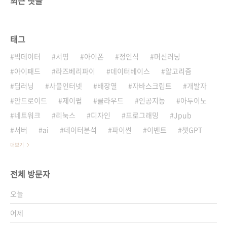
최근 댓글
태그
빅데이터
서평
아이폰
정인식
머신러닝
아이패드
라즈베리파이
데이터베이스
알고리즘
딥러닝
사물인터넷
배장열
자바스크립트
개발자
안드로이드
제이펍
클라우드
인공지능
아두이노
네트워크
리눅스
디자인
프로그래밍
Jpub
서버
ai
데이터분석
파이썬
이벤트
챗GPT
더보기
전체 방문자
오늘
어제