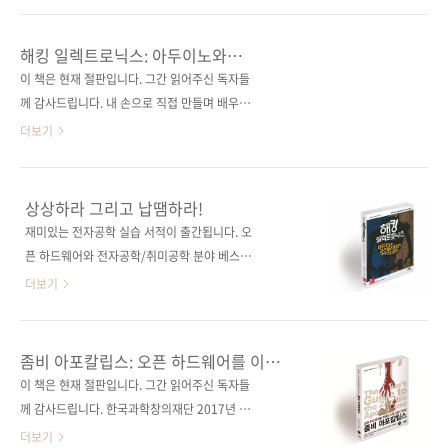
변형(215*280*43)제 본 무선(soft cover)정
을 만날 예정입니다. 링크해 드린 아마존에 들어
가 44,000원ISBN 979-11-88621-32-3
가 보면 아시겠지만, 600여 개의 서평 대부분이
해킹 일렉트로닉스: 아두이노와
(93000)키워드 전자공학 / 전자부품 / 메이커 /
책에 대한 찬사 일색입니다. 그리고 4판까지 개
라즈베리파이로 배우는 전자공학
이 책은 현재 절판입니다. 그간 읽어주신 독자들
마이크로컨트롤러 /..
정해 오면서 아마존 전자공학 분야의 베스트셀
께 감사드립니다. 내 손으로 직접 만들며 배우는
러 자리를 놓치지 않고 있었고요. 1판과 2판은
오감만족 전자공학 입문!아두이노 및 라즈베리
더보기
위스콘신 대학교의 시스템 운영 관리자이자 발
파이를 이용해 만든 공작물에 생명을 불어넣을
명가인 폴 슈레즈(Paul Scherz)가 단독으로 집
최신 전자공학 기법! 출판사 제이펍원출판사
필하였고, 3판부터는 전자공학과 오픈소스 하드
McGraw-Hill Education원서명 Hacking
상상하라 그리고 납땜하라!
웨어 분야의 베스트셀러 작가인 사이먼 몽크
Electronics, 2nd Edition(원서 ISBN:
재미있는 전자공학 실습 서적이 출간됩니다. 오
(Simon Monk)가 공동 집필하였답니다. 검증받
9781260012200)저자명 사이먼 몽크역자명
픈 하드웨어와 전자공학/취미공학 분야 베스트
은 두 사람의 결합으로 책의 완성도..
박진수출판일 2018년 7월 30일페이지 328쪽
셀러 저자인 사이먼 몽크(Simon Monk)의 신작
더보기
시리즈 I♥Robot 12(아이러브로봇 12)판 형
《Hacking Electronics: Learning
(188*245*19)제 본 무선(soft cover)정 가
Electronics with Arduino and Raspberry
29,000원ISBN 979-11-88621-26-2 (93000)
Pi, Second Edition》을 번역한 《해킹 일렉트
좀비 아포칼립스: 오픈 하드웨어를 이용한
키워드 전자공학 / 라즈베리 파이 / 아두이노 /
로닉스: 아두이노와 라즈베리 파이로 배우는 전
인류 생존 가이드
이 책은 현재 절판입니다. 그간 읽어주신 독자들
피지컬 컴퓨팅 / 사물인터넷분야 전자공..
자공학》이 바로 그 책입니다. 300여 페이지의
께 감사드립니다. 한국과학창의재단 2017년 대
컴팩트한 분량에 컬러로 인쇄된 편집은 알찬 내
학/일반 번역 부문 우수과학도서 선정 간단한 회
더보기