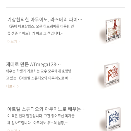
용에 비하면 아무것도 아닌 것 같습니다. 필요한
로와 아두이노, 라즈베리 파이로 베이스캠프를
부품을 구입하는 방법에서부터 전선을 벗기고
방어하라! 정찰하라, 건설하라, 생존하라! 출판
연결하는 방법, 각종 부품을 납땜으로 연결하는
사 제이펍 원출판사 No Starch Press 원서명
기상천외한 아두이노, 라즈베리 파이
방법, 회로 구성도를 읽는 방법, 나아가 아두이노
The Maker's Guide to the Zombie
활용서
《좀비 아포칼립스: 오픈 하드웨어를 이용한 인
와 라즈베리파이를 이용하여 새로운 창작물을
Apocalypse: Defend Your Base with
류 생존 가이드》가 바로 그 책입니다.
만드는 방법까지 모두 ..
Simple Circuits, Arduino, and Raspberry
Apocalypse(아포칼립스)는 대재앙이나 지구 종
더보기
Pi(ISBN: 9781593276676) 지은이 사이먼 몽
말 등을 표현할 때 사용되는 '묵시록'과 비슷하게
크 옮긴이 배장열 출판일 2016년 11월 28일 페
쓰이는 단어인데, '좀비 아포칼립스'는 그야말로
이지 308쪽 시리즈 I♥Robot 08 판 형 46배판
좀비가 세상을 뒤덮은 시기를 뜻합니다. 좀비와
제대로 만든 ATmega128
변형(178*245*15) 제 본 무선(soft cover) 정
맞서는 영화 〈부산행〉이 흥행이 될 정도로, 이
마이크로컨트롤러 교과서
배우는 학생과 가르치는 교수 모두에게 호평받
가 ..
제 좀비는 우리에게도 제법 익숙한(?) 공포의 대
고 있는 《아트멜 스튜디오와 아두이노로 배우
상이 되었는데요. 이 책은 바로 그 좀비가 가득한
는 ATmega328 프로그래밍》의 저자께서 심혈
더보기
세상에서 간단한 회로나 아두이노, 라즈베리 파
을 기울여 ATmega128 책을 집필하였습니다.
이 등을 활용하여 인간의 베이스캠프를 지키는
《아트멜 스튜디오와 아두이노로 배우는
내용입니다. 전문서적에 어울리지 않는 것 같지
ATmega328 프로그래밍》 서평 보기정말로 대
아트멜 스튜디오와 아두이노로 배우는
만, 기상천외하면서도 재기발랄한 기획이지 않
단한 책입니다. 오랜만에 곱게 포장해 아껴주고
ATmega328 프로그래밍
이 책은 현재 절판입니다. 그간 읽어주신 독자들
나요? :) 이 책을 먼저 읽은 영어권 독자들도 비
싶은 책을 만났다. 위 서적은 아두이노 우노에서
께 감사드립니다. 아두이노 우노의 심장,
슷한 반응을 보이고 있네요. Amazon 독자 서평
사용되는 마이크로컨트롤러인 ATmega328을
ATmega328을 뛰게 하는 두 가지 방법!베스트