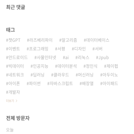
최근 댓글
태그
챗GPT
라즈베리파이
알고리즘
데이터베이스
이벤트
프로그래밍
서평
디자인
서버
안드로이드
사물인터넷
ai
리눅스
Jpub
빅데이터
인공지능
데이터분석
정인식
제이펍
네트워크
딥러닝
클라우드
머신러닝
아두이노
아이폰
파이썬
자바스크립트
배장열
아이패드
개발자
더보기
전체 방문자
오늘