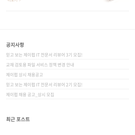
더보기
보기 책..
위해 레지스터를 사용하여 프로그램을 작성하는
셀러 《아두이노 상상을 스케치하다》의 저자가
'C 스타일'과 추상화된 함수를 사용하여 스케치
공개하는 마이크로컨트롤러의 새로운 학습
를 작성하는 '아두이노 스타일'을 소개하는 책인
법! 출판사 제이펍저자명 허경용출판일 2015년
반면, 오늘 소개해드릴 《ATmega128로 배우
7월 29일페이지 568쪽시리즈 테크 러닝 시리즈
는 마이크로컨트롤러 프로그래밍》은 대학의 전
02판 형 46배판 변형(188*235*27)제 본 무선
통적인 마이크로컨트롤러 수업에 잘 부합하도록
(soft cover)정 가 30,000원ISBN 979-11-
공지사항
구성한 책이라고 보시면 되..
85890-25-8 (93560)키워드 마이크로컨트롤러
믿고 보는 제이펍 IT 전문서 리뷰어 3기 모집!
/ 아두이노 / 아트멜 스튜디오 / ATmega / 분야
하드웨어 / 마이크로컨트롤러관련 사이트■ 저
교재 검토용 파일 서비스 정책 변경 안내
자 운영 카페■ 필요 부품 구매처 관련 포스트■
제이펍 상시 채용공고
2015/07/20 - [출간전 책소식] - 아두이노 우노
믿고 보는 제이펍 IT 전문서 리뷰어 2기 모집!
의 심장, A..
제이펍 채용 공고_상시 모집
최근 포스트