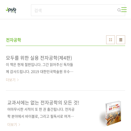
본문 바로가기
전자공학
모두를 위한 실용 전자공학(제4판)
이 책은 현재 절판입니다. 그간 읽어주신 독자들
께 감사드립니다. 2019 대한민국학술원 우수학
술도서 선정!초보 메이커는 물론 현업 종사자 모
더보기
두에게 유용한, 완벽히 보강된 전자공학 바이블!
출판사 제이펍원출판사 McGraw-Hill
Education원서명 Practical Electronics for
교과서에는 없는 전자공학의 모든 것!
Inventors, Fourth Edition(원서 ISBN:
어마무시한 서적이 또 한 권 출간됩니다. 전자공
9781259587542) 저자명 폴 슈레즈, 사이먼 몽
학 분야에서 바이블로, 그리고 필독서로 여겨지
크 역자명 박진수출판일 2018년 11월 30일페
던 《Practical Electronics, 4th edition》이
더보기
이지 1076쪽시리즈 I♥Robot 13판 형 국배판
번역 출간을 위한 1년여의 작업을 마치고 여러분