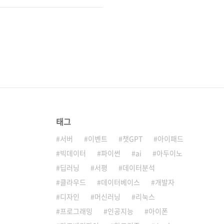
태그
서버
이벤트
챗GPT
아이패드
빅데이터
파이썬
ai
아두이노
딥러닝
서평
데이터분석
클라우드
데이터베이스
개발자
디자인
머신러닝
리눅스
프로그래밍
인공지능
아이폰