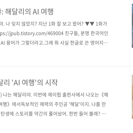
설명하고 있어, 어린이 스스로 생각하고 질문하는 힘을 기
 교육 현장에서 쌓아온 AI 전문가의 수업 노하우를 바
: 해달리의 AI 여행
래의 주인공으로 살아갈 어린이에게 새로운 공부법과 사
야. 나 잊지 않았지? 지난 1화 잘 보고 왔어? ▼▼ 1화가
//jpub.tistory.com/469004 친구들, 분명 한국어인
AI 용어가 그렇더라고.그래 뭐 사실 한글로 쓴 영어지.
아? 아무튼 이 여행이 끝날 때쯤이면 조금 알게 될지도?
AI 여행》의출발까지 함께 하자구! 다음화가 또 있다
약판매가 시작되었어.서점으로 가자!그럼 3화에서 만나! ■
 도서구매 사이트(가나다순) [교보문고] [도서11번가]
달리 'AI 여행'의 시작
■ 제이펍 소식..
없음) 나는 해달리야. 이번에 제이펍 출판사에서 나오는《해
 여행》에서독보적인 매력의 주인공 '해달'이지. 나를 만
의 탄생에 스토리를 약간의 풀어놨어. 한번 들어 볼래? 다
로 찾아 올게. '미리보기' 보는 거 잊지말구! 빠이 ■ 미
도서구매 사이트(가나다순) [교보문고] [도서11번가] [알