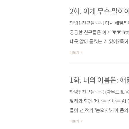
를 넘어 AI의 원리와 한계도 
르도록 돕는다. 다년간 인공지능
2화. 이게 무슨 말이야
탕으로 알차게 구성했으며, 미
안녕? 친구들~~~! 다시 해달리
고력을 제시하고 있다. 도서 ..
궁금한 친구들은 여기 ▼▼ https:
데못 알아 듣겠는 거 있어?특히 
근데 '토큰'이라니... 너무하잖
더보기
《해달리와 함께 떠나는 신나는 
니! 신나지? 참, 오늘부터 예
미리보기(앞부속, 본문 일부) ■
1화. 너의 이름은: 해
[알라딘] [예스이십사] [쿠팡] 
안녕? 친구들~~~! (아무도 
달리와 함께 떠나는 신나는 AI
들어 낸 작가 '눈오지'가이 몸
음 이야기가 너무 궁금하다! 2화
더보기
리보기(앞부속, 본문 일부) ■ 