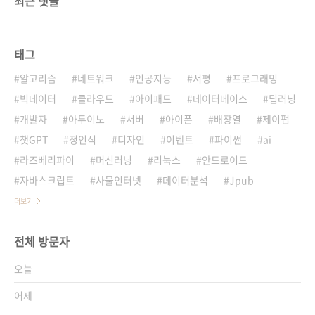
최근 댓글
태그
알고리즘
네트워크
인공지능
서평
프로그래밍
빅데이터
클라우드
아이패드
데이터베이스
딥러닝
개발자
아두이노
서버
아이폰
배장열
제이펍
챗GPT
정인식
디자인
이벤트
파이썬
ai
라즈베리파이
머신러닝
리눅스
안드로이드
자바스크립트
사물인터넷
데이터분석
Jpub
더보기
전체 방문자
오늘
어제