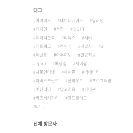
태그
아이패드
데이터베이스
딥러닝
디자인
서평
챗GPT
데이터분석
리눅스
서버
네트워크
정인식
개발자
ai
이벤트
아두이노
인공지능
Jpub
배장열
제이펍
사물인터넷
아이폰
빅데이터
자바스크립트
클라우드
프로그래밍
머신러닝
알고리즘
파이썬
라즈베리파이
안드로이드
더보기
전체 방문자