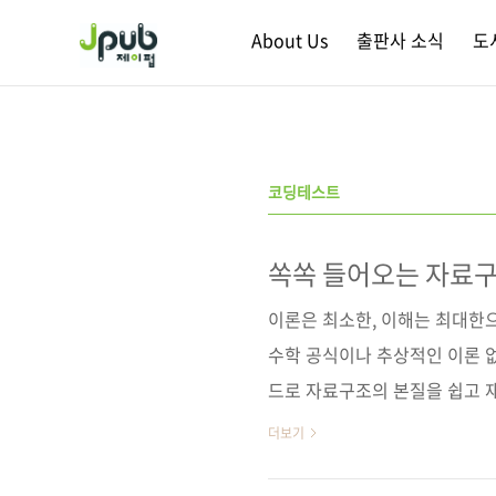
본문 바로가기
About Us
출판사 소식
도
코딩테스트
쏙쏙 들어오는 자료
이론은 최소한, 이해는 최대한
수학 공식이나 추상적인 이론 
드로 자료구조의 본질을 쉽고 재미
택, 큐, 힙, 이진 탐색 트리,
더보기
나 체계적으로 안내한다. 언제