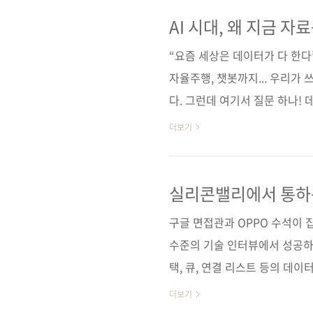
키워나갈 수 있다. 개발자로서
실무에서 자료구조를 더 잘 활용
AI 시대, 왜 지금 
로, 세상에서 가장 친절한 자료
“요즘 세상은 데이터가 다 한다”
보문고] [도서11번가] ..
자율주행, 챗봇까지... 우리가
다. 그런데 여기서 질문 하나!
만으로 충분할까요?네, 예상하
더보기
고, 어떻게 꺼내 쓰느냐’에 따라
structure, DS)가 등장합
결의 출발점입니다. 예를 들어
실리콘밸리에서 통하
찾을 수 있듯이, 컴퓨터 속에
구글 면접관과 OPPO 수석이 
가 필요합니다. 이..
수준의 기술 인터뷰에서 성공하
택, 큐, 연결 리스트 등의 데이
니언 파인드 등의 알고리즘을 
더보기
적용할 수 있는지 면접관의 관점에