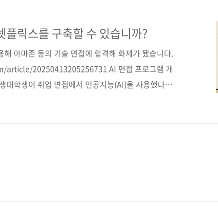
스를 구축해보는 연습을 통해 시스템 설계의 이론과 실습
구성했다. 도서구매 사이트(가나다순) [교보문고] [도서
 넷플릭스를 구축할 수 있습니까?
 [쿠팡] 전자책 구매 사이트(가나다순) [교보문고] [구글
사용해 아마존 등의 기술 면접에 합격해 화제가 됐습니다.
com/article/20250413205256731 AI 면접 프로그램 개
학생대학생이 취업 면접에서 인공지능(AI)을 사용했다면
 재학 중인 한인 대학생이 AI를 활용한 면접 보조 프로
..www.koreadaily.com 정말 좋군요. 이제 기술
코딩 인터뷰 공부할 필요도 없겠네요. 그렇죠? 그렇지 않
 더 발달해 면접 시의 부정행위도 잘 감지할 수 있게 될
어찌 회사에 입사했다고..