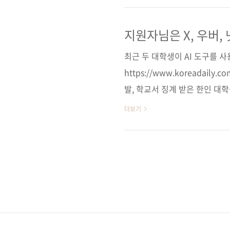
스 추천 시스템 등 실존 서비
도 체계적으로 학습할 수 있게 
지원자님은 X, 우버,
11번가] [알라딘] [예스이십사]
최근 두 대학생이 AI 도구를 
북스]..
https://www.koreadaily.
발, 학교서 징계 받은 한인 대
징계 사유가 될까. 컬럼비아대에
더보기
그램을 개발한 뒤 학교 징계 조치를.
면접조차 AI에게 맡기면 되니 
습니다. 나를 도와주던 AI는 곧
겁니다. 아니 그 이전에, 어찌