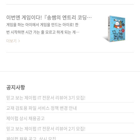
31일페이지 332쪽시리즈 (없음)판 형 46배판
들다 보면 어느새 컴퓨팅 사고력도, 창의력도 쑥
(188*257*16.8)제 본 무선(soft cover)정 가
쑥! 도서구매 사이트(가나다순)[강컴] [교보문
이번엔 게임이다!『송쌤의 엔트리 코딩
18,000원ISBN 979-11-88621-69-9 (63000)
고] [도서11번가] [반디앤루니스] [알라딘] [예스
학교』저자의 두 번째 책!
게임을 하는 아이에서 게임을 만드는 아이로! 한
키워드 스크래치 / 블록 코딩 / 코딩 / 컴퓨터..
이십사] [인터파크] 전자책 구매 사이트(가나다
번 시작하면 시간 가는 줄 모르고 하게 되는 게임
순)[교보문고] [구글북스] [리디북스] [알라딘]
에는 어떤 원리와 요소들이 숨어 있을까요? 이
더보기
[예스이십사] [인터파크] 출판사 제이펍지은이
책을 통해 소프트웨어의 원리를 배우며 게임 개
송상수출판일 2019년 5월 16일페이지 328쪽
발자의 첫걸음을 내디뎌 보세요. 다른 사람이 만
판 형 46배판변형(188*257*16)제 본 무선
든 게임을 하는 것보다 내가 만든 게임을 친구들
(soft cover)정 가 18,000원ISBN 979-11-
이 재밌게 즐겨 준다면 훨씬 더 멋질 거예요! ―
88621-57-6 (63000) 키워드 컴퓨터 교육 / 코
김재휘 초등학교 교사(전 엔트리 연구원) 코딩
딩 / 엔트리..
교육이 정규 교과에 편승하면서 너나 할 것 없이
공지사항
코딩 교육을 시작했습니다. 그만큼 코딩 교육을
믿고 보는 제이펍 IT 전문서 리뷰어 3기 모집!
시작하는 방법도 다양한데요. 컴퓨터 없이 코딩
사고력을 배우는 언플러그드 코딩, 코드가 아니
교재 검토용 파일 서비스 정책 변경 안내
라 코드 블록을 끼워 맞추면서 배우는 블록 코딩,
제이펍 상시 채용공고
또는 마이크로비트나 아두이노 같은 물리적인
믿고 보는 제이펍 IT 전문서 리뷰어 2기 모집!
도구를 가지고 코딩을 배울 수도 있습니다. 어쩌
면 인기 프..
제이펍 채용 공고_상시 모집