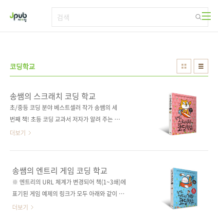
본문 바로가기
코딩학교
송쌤의 스크래치 코딩 학교
초/중등 코딩 분야 베스트셀러 작가 송쌤의 세
번째 책! 초등 코딩 교과서 저자가 알려 주는 스
크래치 3.0의 모든 것!스크래치로 배우는 코딩의
더보기
기초!송쌤과 함께라면 누구나 스크래처가 될 수
있어요! 도서구매 사이트(가나다순)[교보문고]
[도서11번가] [반디앤루니스] [알라딘] [영풍문
송쌤의 엔트리 게임 코딩 학교
고] [예스이십사] [인터파크] [쿠팡] 도전자책 구
※ 엔트리의 URL 체계가 변경되어 책(1~3쇄)에
매 사이트(가나다순)[교보문고] [구글북스] [리
표기된 게임 예제의 링크가 모두 아래와 같이 변
디북스] [알라딘] [예스이십사] [인터파크] 출판
경되었으니 참고하시기 바랍니
더보기
사 제이펍저자명 송상수출판일 2019년 10월
다.https://bit.ly/3srRWN1 재밌는 게임을 만