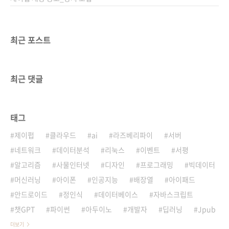
최근 포스트
최근 댓글
태그
제이펍
클라우드
ai
라즈베리파이
서버
네트워크
데이터분석
리눅스
이벤트
서평
알고리즘
사물인터넷
디자인
프로그래밍
빅데이터
머신러닝
아이폰
인공지능
배장열
아이패드
안드로이드
정인식
데이터베이스
자바스크립트
챗GPT
파이썬
아두이노
개발자
딥러닝
Jpub
더보기