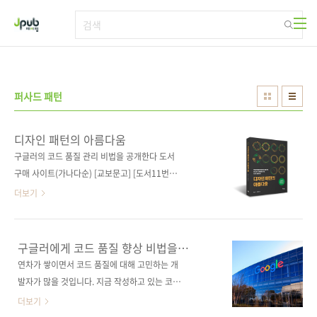
본문 바로가기
퍼사드 패턴
디자인 패턴의 아름다움
구글러의 코드 품질 관리 비법을 공개한다 도서
구매 사이트(가나다순) [교보문고] [도서11번가]
[알라딘] [예스이십사] [인터파크] [쿠팡] 전자책
더보기
구매 사이트(가나다순) [교보문고] [구글북스]
[리디북스] [알라딘] [예스이십사] 출판사 제이펍
저작권사 人民邮电出版社 원서명 设计模式之
구글러에게 코드 품질 향상 비법을
美 (9787115584748) 도서명 디자인 패턴의
배워보자
연차가 쌓이면서 코드 품질에 대해 고민하는 개
아름다움 부제 객체지향 패러다임부터 설계 원
발자가 많을 것입니다. 지금 작성하고 있는 코드
칙, 코딩 규칙, 리팩터링 기법, 디자인 패턴까지
가 잘 작성되고 있는지, 코드 품질이 어떤지 판단
더보기
지은이 왕정 옮긴이 김진호 감수자 (없음) 시리
하기도 쉽지 않죠. 하나하나 알려주는 선임이 있