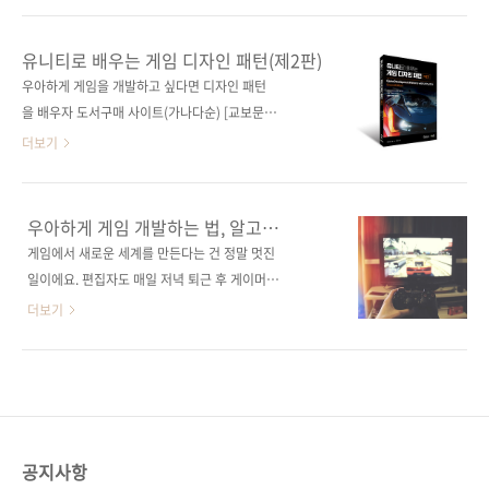
즈 (없음) 출판일 2023. 05. 26 페이지 528쪽
으면 좋겠지만, 회사에서는 빡빡한 일정 때문에
판 형 46배판변형(188*245*25.1) 제 본 무선
선임도 바쁘기 마련입니다. 그래서 준비했습니
유니티로 배우는 게임 디자인 패턴(제2판)
(soft cover) 정 가 35,000원 ISBN 979-11-
다. 구글러가 코드 품질 향상 비법을 친절히 설명
우아하게 게임을 개발하고 싶다면 디자인 패턴
92987-10-1 (93000) 키워드 객체지..
해주는 《디자인 패턴의 아름다움》을요. 주석
을 배우자 도서구매 사이트(가나다순) [교보문
의 마침표 하나까지 수정한다는 구글 고품질의
고] [도서11번가] [알라딘] [예스이십사] [인터파
더보기
코드는 어떻게 작성할까요? 엄격한 코드 품질 관
크] [쿠팡] 전자책 구매 사이트(가나다순) 교보문
리로 유지 보수 비용을 현저히 낮추는 개발 환경
고 / 구글북스 / 리디북스 / 알라딘 / 예스이십사
(구글)에서 근무했던 저자는 코드 설계에 대한
출판사 제이펍 저작권사 Packt Publishing 원
우아하게 게임 개발하는 법, 알고
이론 지식을 먼저 갖추는 것을 추천합니다. 코드
서명 Game Development Patterns with
계시나요?
게임에서 새로운 세계를 만든다는 건 정말 멋진
설계 이론 지식은 코드의 유지 보수성, 가독성,
Unity 2021, 2nd Edition (ISBN
일이에요. 편집자도 매일 저녁 퇴근 후 게이머로
확장성, 유연성, 간결성, 재사용성, 테스트 용이
9781800200814) 도서명 유니티로 배우는 게
서 새로운 세계를 즐긴답니다. 게임을 켜면 마감
더보기
성을 높이는 데 ..
임 디자인 패턴(제2판) 부제 소프트웨어 디자인
이 얼마 안 남았다는 압박과 현실은 날아가 버리
패턴과 모범 사례로 익히는 실용적 게임 개발법
고, 오로지 저 자신과 게임 캐릭터만 남습니다.
지은이 데이비드 바론 옮긴이 구진수 감수자 (없
이런 게임을 만들고 계신 여러분, 정말 멋져요!
음) 시리즈 (없음) 출판일 2022. 10. 31 페이지
게임 중의 게임, 레이싱 게임 하지만, 게임을 만
216쪽 판 형 46배판변형(188*245*1..
들다 보면 힘들어지는 순간이 오기 마련이에요.
열심히 코드를 짰는데 과거에 썼던 코드가 이해
공지사항