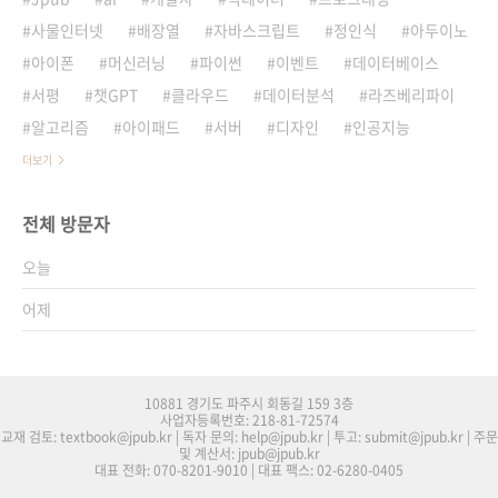
사물인터넷
배장열
자바스크립트
정인식
아두이노
아이폰
머신러닝
파이썬
이벤트
데이터베이스
서평
챗GPT
클라우드
데이터분석
라즈베리파이
알고리즘
아이패드
서버
디자인
인공지능
더보기
전체 방문자
오늘
어제
10881 경기도 파주시 회동길 159 3층
사업자등록번호: 218-81-72574
교재 검토: textbook@jpub.kr | 독자 문의: help@jpub.kr | 투고: submit@jpub.kr | 주문
및 계산서: jpub@jpub.kr
대표 전화: 070-8201-9010 | 대표 팩스: 02-6280-0405