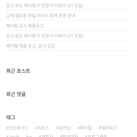
되지 않거나, 항상 같은 패턴만 도돌이표처럼 반
믿고 보는 제이펍 IT 전문서 리뷰어 3기 모집!
복하는 것이 싫증 날 수도 있겠죠. 포기하면 안
돼요! 미래의 나, 혹은 동료를 위해 가독성 좋고
교재 검토용 파일 서비스 정책 변경 안내
깔끔하면서 효율적인 코드를 만들고 싶으신가
제이펍 상시 채용공고
요? 필요한 곳에 적절한 패턴을 사용하고 싶으신
믿고 보는 제이펍 IT 전문서 리뷰어 2기 모집!
가요? 그런 여러분을 위해 게임 디자인 패턴 책
을 준비했습..
제이펍 채용 공고_상시 모집
최근 포스트
최근 댓글
태그
안드로이드
리눅스
딥러닝
제이펍
네트워크
Jpub
ai
개발자
빅데이터
프로그래밍