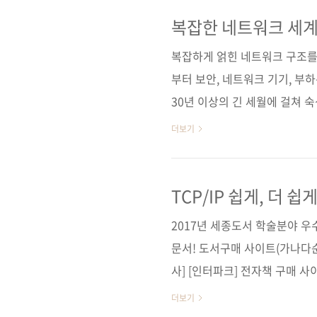
TCP/IP (ISBN 9784815
타 히로시역자명 김모세출판일 20
복잡한 네트워크 세계
4×6배판변형(188*245*19.3mm
복잡하게 얽힌 네트워크 구조를 
부터 보안, 네트워크 기기, 부
30년 이상의 긴 세월에 걸쳐 
화의 속도가 느리며, 새로운 
더보기
다. 그렇기 때문에 우선 기초를 
기로서 오랜 기간 나 자신을 지
와 체계를 잡기에 적합하도록 엄
TCP/IP 쉽게, 더 쉽게: 명쾌한 설명과 풍부한 그림
배우는
'올 컬러'로 구성되어 있어 독자
2017년 세종도서 학술분야 우
제 지식의 도화선..
문서! 도서구매 사이트(가나다순)
사] [인터파크] 전자책 구매 사
딘] [예스이십사] [인터파크]
더보기
ラわかるネットワーク&TCP/IPの