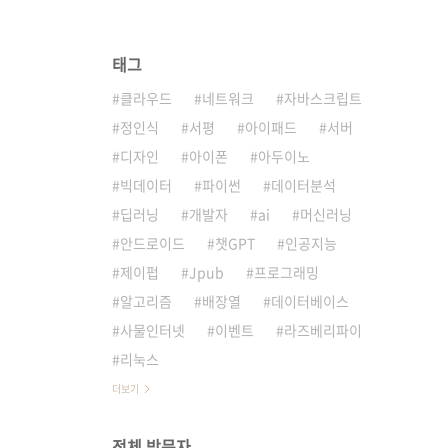
태그
클라우드
네트워크
자바스크립트
정인식
서평
아이패드
서버
디자인
아이폰
아두이노
빅데이터
파이썬
데이터분석
딥러닝
개발자
ai
머신러닝
안드로이드
챗GPT
인공지능
제이펍
Jpub
프로그래밍
알고리즘
배장열
데이터베이스
사물인터넷
이벤트
라즈베리파이
리눅스
더보기
전체 방문자