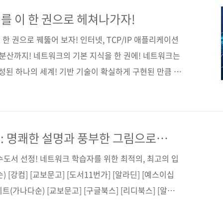
604974)도서명 그림으로 공부하는 TCP/IP 구조저자명 미야
21년 10월 27일페이지 456쪽시리즈 (없음)판 형
를 이 한 권으로 헤쳐나가자!
)제 본 무선(soft cover)정 가 30,0..
한 권으로 꿰뚫어 보자! 인터넷, TCP/IP 애플리케이션
하분산까지! 네트워크의 기본 지식을 한 권에! 네트워크는
숙성된 하나의 세계! 기반 기술이 확실하게 구현된 만큼 진
기술도 기반 기술의 조합이거나 파생인 경우가 대부분입니
한 번이라도 확실하게 몸에 익혀 두면, IT 엔지니어의 무
탱해 줄 것입니다. 아울러 이 책은 복잡한 네트워크 구조
청난 양의 그림과 표를 실은 것은 물론이고, 책 전체가
으로
들의 학습과 이해에 한층 더 도움이 될 것입니다! 자, 이
수도서 선정! 네트워크 학습자를 위한 최적의, 최고의 입
 [강컴] [교보문고] [도서11번가] [알라딘] [예스이십
이트(가나다순) [교보문고] [구글북스] [리디북스] [알라
 출판사 제이펍 원출판사 SB크리에이티브 원서명 スラス
きほん(ISBN: 9784797377033) 지은이 리브로웍