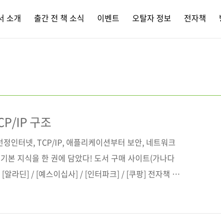
서 소개
출간 전 책 소식
이벤트
오탈자 정보
전자책
P/IP 구조
선정인터넷, TCP/IP, 애플리케이션부터 보안, 네트워크
기본 지식을 한 권에 담았다! 도서 구매 사이트(가나다
/ [알라딘] / [예스이십사] / [인터파크] / [쿠팡] 전자책 구
[구글북스] [리디북스] [알라딘] [예스이십사] 출판사 제
ィブ원서명 仕組み・動作が見てわかる 図解入門