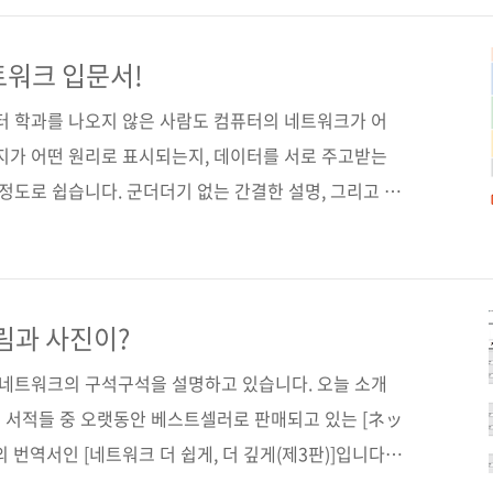
 9월 21일 페이지 196쪽 시리즈 ‘쉽게, 더 쉽게’ 시리
) 제 본 무선(soft cover) 정 가 20,000원 ISBN 979-
트워크 입문서!
 TCP/IP..
퓨터 학과를 나오지 않은 사람도 컴퓨터의 네트워크가 어
이지가 어떤 원리로 표시되는지, 데이터를 서로 주고받는
 정도로 쉽습니다. 군더더기 없는 간결한 설명, 그리고 재
기 때문입니다. 책은 얇지만, 책장을 덮은 다음에는 결
 겁니다. 이번 책은 '쉽게, 더 쉽게' 시리즈로 출간됩니다.
의 책을 통해 독자들로부터 검증을 받은 시리즈죠. 처음에
름으로 출간하였으나 입문서로 적당하지 그리 깊은 내용은 없
림과 사진이?
'쉽게, 더 쉽게'로 이름을 바꾼 시리즈이기도 합니다. 여
로 네트워크의 구석구석을 설명하고 있습니다. 오늘 소개
 서적들 중 오랫동안 베스트셀러로 판매되고 있는 [ネッ
번역서인 [네트워크 더 쉽게, 더 깊게(제3판)]입니다.
희는 "더더" 시리즈라 부릅니다)의 하나로, 더더 시리즈의