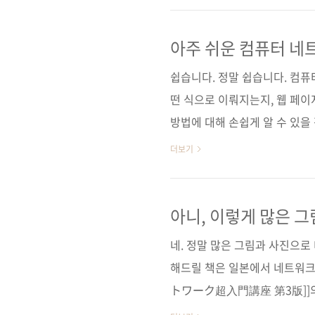
스 옮긴이 신상재 출판일 2016년
즈 판 형 46배판변형(188*245*12
아주 쉬운 컴퓨터 네
11-85890-67-8 (93000) 키워드
쉽습니다. 정말 쉽습니다. 컴
떤 식으로 이뤄지는지, 웹 페
방법에 대해 손쉽게 알 수 있을
미있으면서도 상세한 그림이 있
더보기
코 얇지 않은 책임을 알 수 있을
'쉽게, 더 쉽게'는 이미 몇 권
는 '더 쉽게, 더 깊게'란 이
아니, 이렇게 많은 그
지 않으냐는 독자들의 피드백에 
네. 정말 많은 그림과 사진으
기서 잠깐 '쉽게,..
해드릴 책은 일본에서 네트워크
トワーク超入門講座 第3版]]의 
"더 쉽게, 더 깊게" 시리즈(저