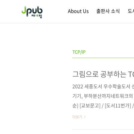
본문 바로가기
About Us
출판사 소식
도
TCP/IP
그림으로 공부하는 TC
2022 세종도서 우수학술도서 
기기, 부하분산까지네트워크의 
순) [교보문고] / [도서11번가] 
매 사이트(가나다순)[교보문고] 
더보기
이펍저작권사 SBクリエイテ