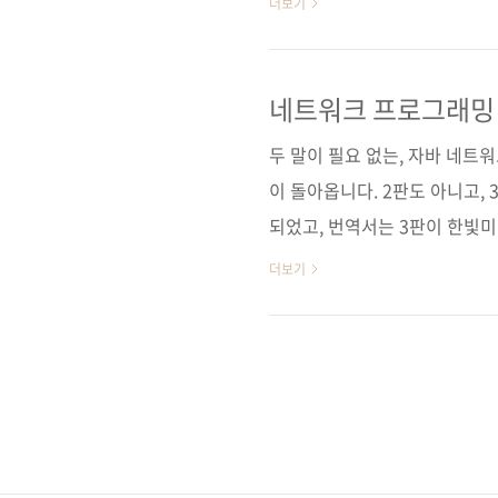
더보기
특징대로 입문자들을 위한 쉬운
책에서 다루는 내용'도 아래와 
과 사진으로 쉽게 설명하고 있는
네트워크 프로그래밍 
시길 바랍니다. 저자인 미카미
두 말이 필요 없는, 자바 네트
일해 오고 있는데, 자신이 겪은 .
이 돌아옵니다. 2판도 아니고, 
되었고, 번역서는 3판이 한빛미
년 만에 개정판이 출간이 되네요
더보기
되었습니다. Java.net과 지
는 새롭게 언급되는 클래스들과
다루는 주요 주제는 다음과 같습니
콜에 관해 탐구하기자바 코어 I
프로..