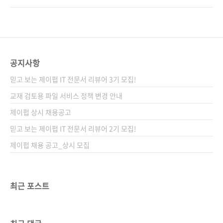
경험을 제공하는 방법과 실무 적용 노하우를 제
왜냐하면 우리가 접근성을 제대로 배울 기회가
시한다. 웹 접근성을 고려한 개발이 곧 더 효율적
없었거든요.그래서 준비했습니다.그냥 이 책만
인 개발임을 이 책을 통해 직접 경험해보자. 도서
보면 되게요!이 책은 단순히 '접근성이 중요하
구매 사이트(가나다순) [교보문고] [도서11번가]
다'를 말하는 데 그치지 않습니다.어떻게, 왜, 어
[알라딘] [예스이십사] [쿠팡] ..
떤 태그를, 어떤 속성을 써야 하는지React 컴포
공지사항
넌트를 중심으로 하나하나 뜯어보며 설명합니
믿고 보는 제이펍 IT 전문서 리뷰어 3기 모집!
다.Accordion, Tab, Dialog, Slider…여러분이
지금 쓰고 있는 그 컴포넌트들을스크린 리더는
교재 검토용 파일 서비스 정책 변경 안내
어떻게 읽을까요?키보드 탐색은 가능한가요?이
제이펍 상시 채용공고
책은 그런 궁금증에 정확히 답합니다.이 책에서
믿고 보는 제이펍 IT 전문서 리뷰어 2기 모집!
가장 좋았던 건…접근성을 '기술적 의무'..
제이펍 채용 공고_상시 모집
최근 포스트