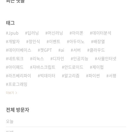
최근 댓글
태그
Jpub
딥러닝
머신러닝
아이폰
데이터분석
개발자
정인식
이벤트
아두이노
배장열
데이터베이스
챗GPT
ai
서버
클라우드
네트워크
리눅스
디자인
인공지능
사물인터넷
아이패드
자바스크립트
안드로이드
제이펍
라즈베리파이
빅데이터
알고리즘
파이썬
서평
프로그래밍
더보기
전체 방문자
오늘