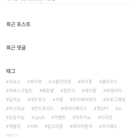
최근 포스트
최근 댓글
태그
리눅스
파이썬
사물인터넷
아이폰
클라우드
자바스크립트
배장열
정인식
제이펍
빅데이터
딥러닝
네트워크
서평
라즈베리파이
프로그래밍
머신러닝
안드로이드
데이터베이스
챗GPT
ai
인공지능
Jpub
이벤트
아두이노
디자인
개발자
서버
알고리즘
데이터분석
아이패드
더보기