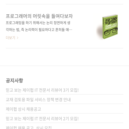
으로 유지보수 및 확장 가능한 시스템을 능숙하
많은 것이 추가되었고, 그런 엔진 고유의 특성을
게 설계할 수 있을 것이다. 도서구매 사이트(가나
잘 알아야 효율적인 게임 개발이 가능하다고 합
프로그래머의 머릿속을 들여다보자
다순) [교보문고] [도서11번가] [알라딘] [예스이
니다. 이번에 소개하는 《언리얼 엔진으로 배우
프로그래밍을 하기 위해서는 논리 정연하게 생
십사] [쿠팡] 전자책 구매 사이트(가나다순)[교보
는 게임 디자인 패턴》은 바로 이러한 어려움을
각하는 법, 즉 논리력이 필요하다고 흔히들 얘기
문고] [구글북스] [리디북스] [알라..
해소해줄 수 있는 책입니다.빠르게 발전하는 언
합니다. 또한, 무에서 유를 만들어내는 일이다 보
더보기
리얼 엔진은 가끔 문서와 게임 엔진의 소스 코드
니 창의력도 요구되고요. 우린 어린 시절부터 논
가 맞지 않는 경우도 있었다. 단독으로도 강력한
리력과 창의력 향상을 위한 교육(?)을 주야장천
편의성을 제공하고 C++와 함께 쓰면 개발 편의
받아 왔습니다. 그러니 '프로그래머들처럼 사고
성을 크게 증가시켜주는 블루프린트 같은 기능
하는 게 자연스럽습니다.'라고 자신 있게 얘기할
은 성능에 한계가 있다는 평가도 있었지만, 언리
수 있다면 얼마나 좋을까요! 논리적으로, 창의적
얼 엔진 5에 들어서 문제점이 많이 개선되었다. /
으로 생각하고 행동하고 있는지 자문하면 쉽게
공지사항
이렇게 역사가 길어..
답변하지 못하는 게 현실입니다. 아마도 논리력
믿고 보는 제이펍 IT 전문서 리뷰어 3기 모집!
과 창의력이 중요하다는 구호만 외치고 교실에
서는 실상 그런 교육이 그다지 없었기 때문이라
교재 검토용 파일 서비스 정책 변경 안내
고 봅니다. 《프로그래머처럼 생각하라: 문제 해
제이펍 상시 채용공고
결을 위한 모델 기반 사고법》은 프로그래머들
믿고 보는 제이펍 IT 전문서 리뷰어 2기 모집!
이 자주 활용하는 모델 기반 사고법을 설명하는
책입니다. 소프트웨어 개발 ..
제이펍 채용 공고_상시 모집